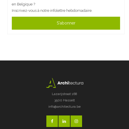
en Belgique ?
Inscrivez-vous à notre infolettre hebdomadaire.
S'abonner
Lazarijstraat 168
3500 Hasselt
info@architectura.be