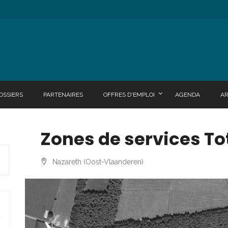
OSSIERS
PARTENAIRES
OFFRES D'EMPLOI
AGENDA
A
Zones de services Tota
Nazareth (Oost-Vlaanderen)