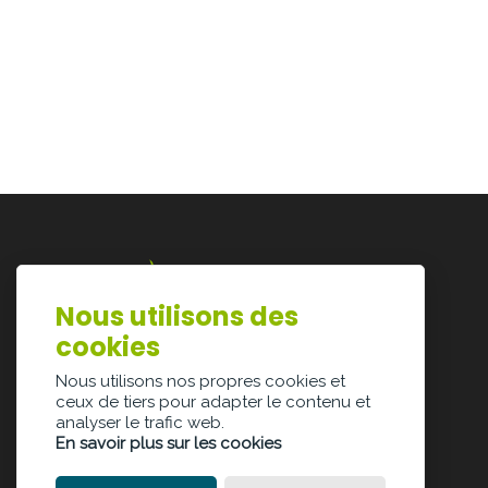
Nous utilisons des
Lazarijstraat 168
cookies
3500 Hasselt
info@architectura.be
Nous utilisons nos propres cookies et
ceux de tiers pour adapter le contenu et
analyser le trafic web.
En savoir plus sur les cookies