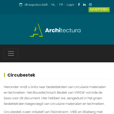
08 augustus 2026
NL
FR
Login
ADVERTEREN
Circubestek
Hieronder vindt u links naar bestekteksten van circulaire materialen
en technieken. Het Bouwtechnisch Bestek van VMSW vormde de
basis voor dit document. Hier hebben we, aangeduid in het groen,
bestekteksten toegevoegd van circulaire materialen en technieken.
Circubestek is een initiatief van Palindroom, VIBE en Blieberg met