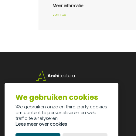
Meer informatie
vom.be
Lazarijstraat 168
3500 Hasselt
We gebruiken cookies
info@architectura.be
We gebruiken onze en third-party cookies
om content te personaliseren en web
traffic te analyseren.
Lees meer over cookies