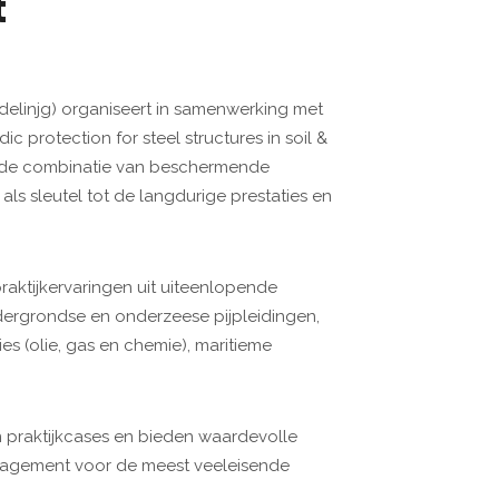
t
elinjg) organiseert in samenwerking met
c protection for steel structures in soil &
at de combinatie van beschermende
ls sleutel tot de langdurige prestaties en
aktijkervaringen uit uiteenlopende
dergrondse en onderzeese pijpleidingen,
ties (olie, gas en chemie), maritieme
n praktijkcases en bieden waardevolle
management voor de meest veeleisende