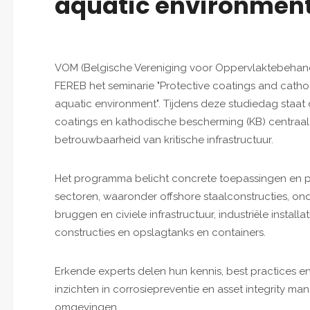
aquatic environmen
VOM (Belgische Vereniging voor Oppervlaktebehand
FEREB het seminarie "Protective coatings and cathodi
aquatic environment". Tijdens deze studiedag sta
coatings en kathodische bescherming (KB) centraal a
betrouwbaarheid van kritische infrastructuur.
Het programma belicht concrete toepassingen en pr
sectoren, waaronder offshore staalconstructies, on
bruggen en civiele infrastructuur, industriële installa
constructies en opslagtanks en containers.
Erkende experts delen hun kennis, best practices e
inzichten in corrosiepreventie en asset integrity 
omgevingen.