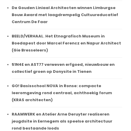
De Gouden Liniaal Architecten winnen Limburgse
Bouw Award met laagdrempelig Cultuureducatief
Centrum De Faar
BEELD/VERHAAL. Het Etnografisch Museum in
Boedapest door Marcel Ferencz en Napur Architect
(Gie Bresseleers)
51N4E en AST77 verweven erfgoed, nieuwbouw en
collectief groen op Donysite in Tienen
GO! Basisschool NOVA in Ronse: compacte
leeromgeving rond centraal, achthoekig forum
(KRAS architecten)
RAAMWERK en Atelier Arne Deruyter realiseren
jeugdsite in Eernegem als speelse architectuur
rond bestaande loods