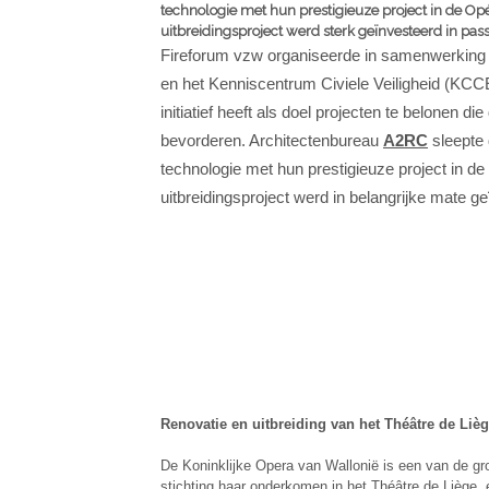
technologie met hun prestigieuze project in de Opé
uitbreidingsproject werd sterk geïnvesteerd in pa
Fireforum vzw organiseerde in samenwerking
en het Kenniscentrum Civiele Veiligheid (KCCE
initiatief heeft als doel projecten te belonen 
bevorderen. Architectenbureau
A2RC
sleepte 
technologie met hun prestigieuze project in de
uitbreidingsproject werd in belangrijke mate 
Renovatie en uitbreiding van het Théâtre de Liè
De Koninklijke Opera van Wallonië is een van de gro
stichting haar onderkomen in het Théâtre de Liège, e