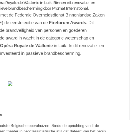
ra Royale de Wallonie in Luik. Binnen dit renovatie- en
ssieve brandbescherming door Promat International.
 met de Federale Overheidsdienst Binnenlandse Zaken
) de eerste editie van de
Fireforum Awards
. Dit
die de brandveiligheid van personen en goederen
de award in wacht in de categorie wetenschap en
Opéra Royale de Wallonie
in Luik. In dit renovatie- en
geïnvesteerd in passieve brandbescherming.
ge
otste Belgische operahuizen. Sinds de oprichting vindt de
en theater in neoclassicistische stijl dat dateert van het begin