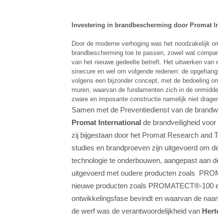
Investering in brandbescherming door Promat In
Door de moderne verhoging was het noodzakelijk om
brandbescherming toe te passen, zowel wat compar
van het nieuwe gedeelte betreft. Het uitwerken van
sinecure en wel om volgende redenen: de opgehangen
volgens een bijzonder concept, met de bedoeling o
muren, waarvan de fundamenten zich in de onmiddel
zware en imposante constructie namelijk niet drage
Samen met de Preventiedienst van de brandwee
Promat International
de brandveiligheid voor
zij bijgestaan door het Promat Research and 
studies en brandproeven zijn uitgevoerd om de
technologie te onderbouwen, aangepast aan d
uitgevoerd met oudere producten zoals 
nieuwe producten zoals PROMATECT®-100 en 
ontwikkelingsfase bevindt en waarvan de naam
de werf was de verantwoordelijkheid van
Hert