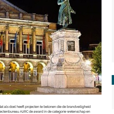
at als doel heeft projecten te belonen die de brandveiligheid
tectenbureau A2RC de award in de categorie wetenschap en