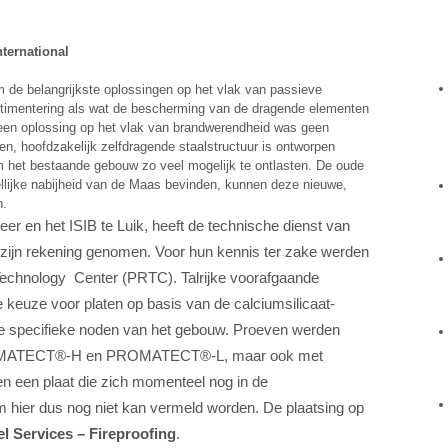
ternational
 de belangrijkste oplossingen op het vlak van passieve
timentering als wat de bescherming van de dragende elementen
 een oplossing op het vlak van brandwerendheid was geen
, hoofdzakelijk zelfdragende staalstructuur is ontworpen
m het bestaande gebouw zo veel mogelijk te ontlasten. De oude
lijke nabijheid van de Maas bevinden, kunnen deze nieuwe,
n.
r en het ISIB te Luik, heeft de technische dienst van
 zijn rekening genomen. Voor hun kennis ter zake werden
Technology Center (PRTC). Talrijke voorafgaande
 keuze voor platen op basis van de calciumsilicaat-
e specifieke noden van het gebouw. Proeven werden
PROMATECT®-H en PROMATECT®-L, maar ook met
een plaat die zich momenteel nog in de
 hier dus nog niet kan vermeld worden. De plaatsing op
el Services – Fireproofing
.