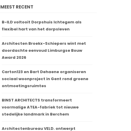
MEEST RECENT
B-ILD voltooit Dorpshuis Ichtegem als
flexibel hart van het dorpsleven
Architecten Broekx-Schiepers wint met
doordachte eenvoud Limburgse Bouw
Award 2026
Carton123 en Bart Dehaene organiseren
sociaal woonproject in Gent rond groene
ontmoetingsruimtes
BINST ARCHITECTS transformeert
voormalige ATEA-fabriek tot nieuwe
stedelijke landmark in Berchem
Architectenbureau VELD. ontwerpt