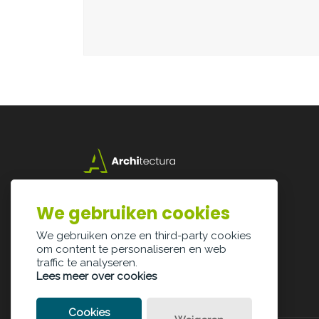
Lazarijstraat 168
3500 Hasselt
We gebruiken cookies
info@architectura.be
We gebruiken onze en third-party cookies
om content te personaliseren en web
traffic te analyseren.
Lees meer over cookies
Cookies