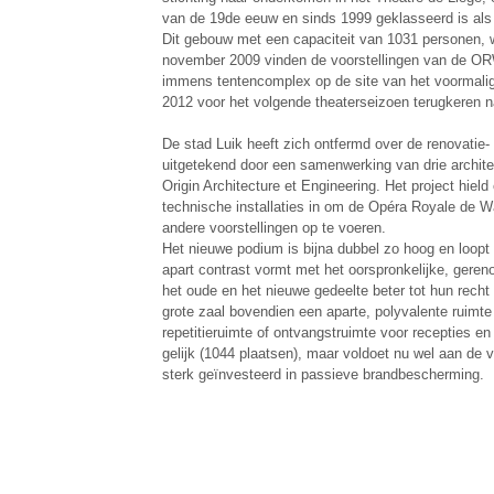
van de 19de eeuw en sinds 1999 geklasseerd is al
Dit gebouw met een capaciteit van 1031 personen, 
november 2009 vinden de voorstellingen van de OR
immens tentencomplex op de site van het voormalig
2012 voor het volgende theaterseizoen terugkeren n
De stad Luik heeft zich ontfermd over de renovatie-
uitgetekend door een samenwerking van drie archi
Origin Architecture et Engineering. Het project hiel
technische installaties in om de Opéra Royale de W
andere voorstellingen op te voeren.
Het nieuwe podium is bijna dubbel zo hoog en loopt
apart contrast vormt met het oorspronkelijke, gere
het oude en het nieuwe gedeelte beter tot hun rech
grote zaal bovendien een aparte, polyvalente ruimte 
repetitieruimte of ontvangstruimte voor recepties en 
gelijk (1044 plaatsen), maar voldoet nu wel aan de
sterk geïnvesteerd in passieve brandbescherming.