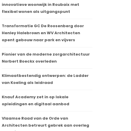
innovatieve woonwijk in Roubaix met
flexibel wonen als uitgangspunt
Transformatie GC De Roosenberg door
Henley Halebrown en WV Architecten
opent gebouw naar park en vijvers
Pionier van de moderne zorgarchitectuur
Norbert Boeckx overleden
Klimaatbestendig ontwerpen: de Ladder
van Koeling als leidraad
Knauf Academy zet in op lokale
opleidingen en digitaal aanbod
Vlaamse Raad van de Orde van
Architecten betreurt gebrek aan overleg