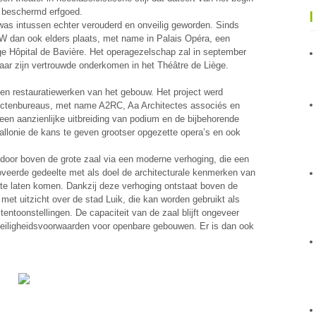
s beschermd erfgoed.
was intussen echter verouderd en onveilig geworden. Sinds
W dan ook elders plaats, met name in Palais Opéra, een
e Hôpital de Bavière. Het operagezelschap zal in september
aar zijn vertrouwde onderkomen in het Théâtre de Liège.
 en restauratiewerken van het gebouw. Het project werd
tectenbureaus, met name A2RC, Aa Architectes associés en
d een aanzienlijke uitbreiding van podium en de bijbehorende
allonie de kans te geven grootser opgezette opera’s en ook
 door boven de grote zaal via een moderne verhoging, die een
noveerde gedeelte met als doel de architecturale kenmerken van
t te laten komen. Dankzij deze verhoging ontstaat boven de
met uitzicht over de stad Luik, die kan worden gebruikt als
tentoonstellingen. De capaciteit van de zaal blijft ongeveer
 veiligheidsvoorwaarden voor openbare gebouwen. Er is dan ook