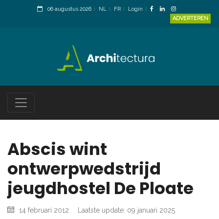
06 augustus 2026
NL
FR
Login
ADVERTEREN
Abscis wint
ontwerpwedstrijd
jeugdhostel De Ploate
14 februari 2012
Laatste update: 09 januari 2025