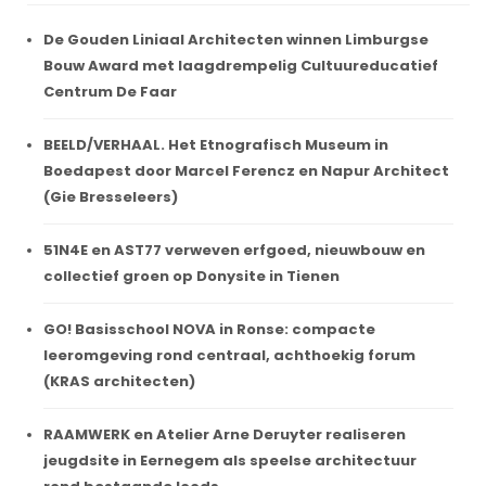
De Gouden Liniaal Architecten winnen Limburgse
Bouw Award met laagdrempelig Cultuureducatief
Centrum De Faar
BEELD/VERHAAL. Het Etnografisch Museum in
Boedapest door Marcel Ferencz en Napur Architect
(Gie Bresseleers)
51N4E en AST77 verweven erfgoed, nieuwbouw en
collectief groen op Donysite in Tienen
GO! Basisschool NOVA in Ronse: compacte
leeromgeving rond centraal, achthoekig forum
(KRAS architecten)
RAAMWERK en Atelier Arne Deruyter realiseren
jeugdsite in Eernegem als speelse architectuur