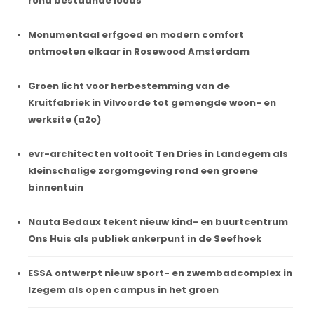
rond bestaande loods
Monumentaal erfgoed en modern comfort
ontmoeten elkaar in Rosewood Amsterdam
Groen licht voor herbestemming van de
Kruitfabriek in Vilvoorde tot gemengde woon- en
werksite (a2o)
evr-architecten voltooit Ten Dries in Landegem als
kleinschalige zorgomgeving rond een groene
binnentuin
Nauta Bedaux tekent nieuw kind- en buurtcentrum
Ons Huis als publiek ankerpunt in de Seefhoek
ESSA ontwerpt nieuw sport- en zwembadcomplex in
Izegem als open campus in het groen