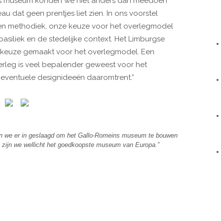
meins museum konden we niet anders dan meedoen
u dat geen prentjes liet zien. In ons voorstel
e en methodiek, onze keuze voor het overlegmodel
asiliek en de stedelijke context. Het Limburgse
e keuze gemaakt voor het overlegmodel. Een
erleg is veel bepalender geweest voor het
n eventuele designideeën daaromtrent.”
zijn we er in geslaagd om het Gallo-Romeins museum te bouwen
e zijn we wellicht het goedkoopste museum van Europa.”