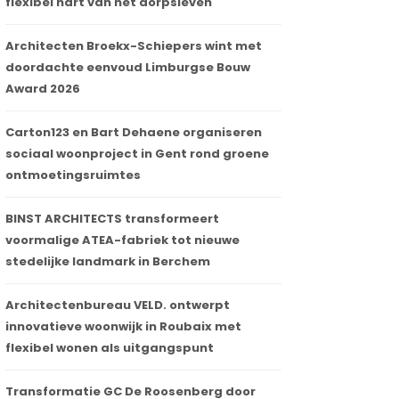
flexibel hart van het dorpsleven
Architecten Broekx-Schiepers wint met
doordachte eenvoud Limburgse Bouw
Award 2026
Carton123 en Bart Dehaene organiseren
sociaal woonproject in Gent rond groene
ontmoetingsruimtes
BINST ARCHITECTS transformeert
voormalige ATEA-fabriek tot nieuwe
stedelijke landmark in Berchem
Architectenbureau VELD. ontwerpt
innovatieve woonwijk in Roubaix met
flexibel wonen als uitgangspunt
Transformatie GC De Roosenberg door