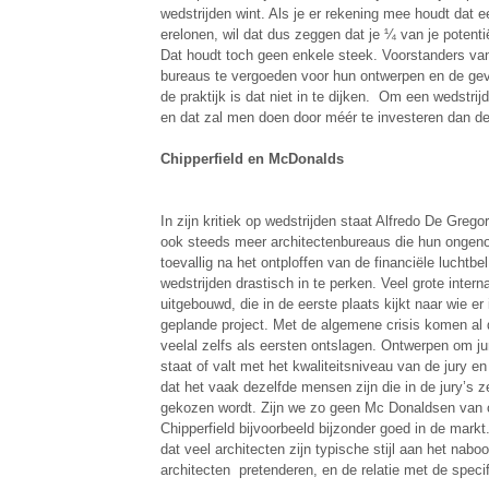
wedstrijden wint. Als je er rekening mee houdt da
erelonen, wil dat dus zeggen dat je ¼ van je potent
Dat houdt toch geen enkele steek. Voorstanders va
bureaus te vergoeden voor hun ontwerpen en de gev
de praktijk is dat niet in te dijken. Om een wedstr
en dat zal men doen door méér te investeren dan de
Chipperfield en McDonalds
In zijn kritiek op wedstrijden staat Alfredo De Greg
ook steeds meer architectenbureaus die hun ongenoeg
toevallig na het ontploffen van de financiële luchtb
wedstrijden drastisch in te perken. Veel grote inter
uitgebouwd, die in de eerste plaats kijkt naar wie er
geplande project. Met de algemene crisis komen al 
veelal zelfs als eersten ontslagen. Ontwerpen om jur
staat of valt met het kwaliteitsniveau van de jury en
dat het vaak dezelfde mensen zijn die in de jury’s z
gekozen wordt. Zijn we zo geen Mc Donaldsen van o
Chipperfield bijvoorbeeld bijzonder goed in de markt
dat veel architecten zijn typische stijl aan het naboo
architecten pretenderen, en de relatie met de spec