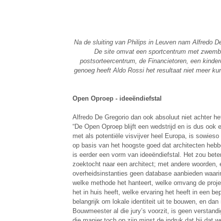
Na de sluiting van Philips in Leuven nam Alfredo 
De site omvat een sportcentrum met zwemba
postsorteercentrum, de Financietoren, een kinde
genoeg heeft Aldo Rossi het resultaat niet meer kun
Open Oproep - ideeëndiefstal
Alfredo De Gregorio dan ook absoluut niet achter 
“De Open Oproep blijft een wedstrijd en is dus ook 
met als potentiële visvijver heel Europa, is sowieso
op basis van het hoogste goed dat architecten hebb
is eerder een vorm van ideeëndiefstal. Het zou bete
zoektocht naar een architect; met andere woorden, 
overheidsinstanties geen database aanbieden waarin
welke methode het hanteert, welke omvang de proje
het in huis heeft, welke ervaring het heeft in een
belangrijk om lokale identiteit uit te bouwen, en dan 
Bouwmeester al die jury’s voorzit, is geen verstandig
die manier toch op zijn minst de indruk dat hij dat we