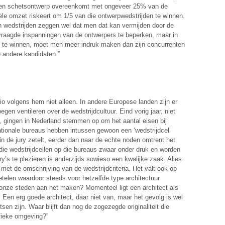
t een schetsontwerp overeenkomt met ongeveer 25% van de
iële omzet riskeert om 1/5 van die ontwerpwedstrijden te winnen.
n wedstrijden zeggen wel dat men dat kan vermijden door de
raagde inspanningen van de ontwerpers te beperken, maar in
ijd te winnen, moet men meer indruk maken dan zijn concurrenten
 andere kandidaten.”
orio volgens hem niet alleen. In andere Europese landen zijn er
en ventileren over de wedstrijdcultuur. Eind vorig jaar, niet
el, gingen in Nederland stemmen op om het aantal eisen bij
nationale bureaus hebben intussen gewoon een ‘wedstrijdcel’
 in de jury zetelt, eerder dan naar de echte noden omtrent het
die wedstrijdcellen op die bureaus zwaar onder druk en worden
y’s te plezieren is anderzijds sowieso een kwalijke zaak. Alles
 met de omschrijving van de wedstrijdcriteria. Het valt ook op
etelen waardoor steeds voor hetzelfde type architectuur
nze steden aan het maken? Momenteel ligt een architect als
. Een erg goede architect, daar niet van, maar het gevolg is wel
tsen zijn. Waar blijft dan nog de zogezegde originaliteit die
ifieke omgeving?”