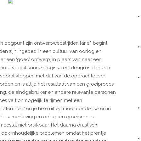
ch oogpunt zijn ontwerpwedstrijden larie”, begint
den zijn ingebed in een cultuur van oorlog en
r een ‘goed’ ontwerp, in plaats van naar een
oet vooral kunnen regisseren; design is dan een
t vooral kloppen met dat van de opdrachtgever.
rden en is altijd het resultaat van een groeiproces
ving, de eindgebruiker en andere relevante personen
ces valt onmogelijk te rijmen met een
 laten zien” en je hele uitleg moet condenseren in
 in de samenleving en ook geen groeiproces
meestal niet bruikbaar. Het daarna drastisch
ar ook inhoudelijke problemen omdat het prentje