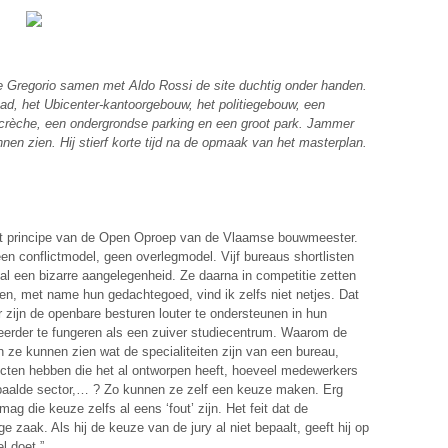
De Gregorio samen met Aldo Rossi de site duchtig onder handen.
d, het Ubicenter-kantoorgebouw, het politiegebouw, een
rcrèche, een ondergrondse parking en een groot park. Jammer
nen zien. Hij stierf korte tijd na de opmaak van het masterplan.
het principe van de Open Oproep van de Vlaamse bouwmeester.
een conflictmodel, geen overlegmodel. Vijf bureaus shortlisten
 al een bizarre aangelegenheid. Ze daarna in competitie zetten
en, met name hun gedachtegoed, vind ik zelfs niet netjes. Dat
r zijn de openbare besturen louter te ondersteunen in hun
eerder te fungeren als een zuiver studiecentrum. Waarom de
 ze kunnen zien wat de specialiteiten zijn van een bureau,
cten hebben die het al ontworpen heeft, hoeveel medewerkers
 bepaalde sector,… ? Zo kunnen ze zelf een keuze maken. Erg
mag die keuze zelfs al eens ‘fout’ zijn. Het feit dat de
e zaak. Als hij de keuze van de jury al niet bepaalt, geeft hij op
l doet.”