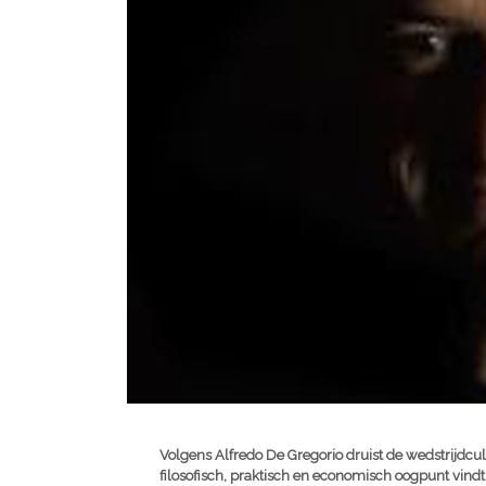
Volgens Alfredo De Gregorio druist de wedstrijdcul
filosofisch, praktisch en economisch oogpunt vind