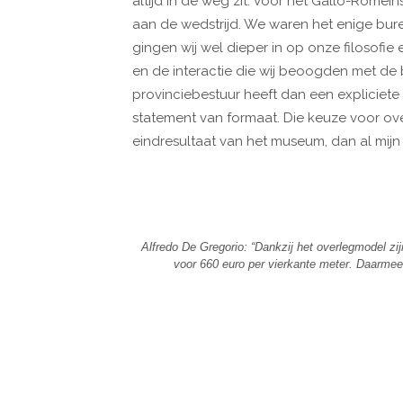
altijd in de weg zit. Voor het Gallo-Ro
aan de wedstrijd. We waren het enige burea
gingen wij wel dieper in op onze filosofi
en de interactie die wij beoogden met de b
provinciebestuur heeft dan een expliciet
statement van formaat. Die keuze voor ov
eindresultaat van het museum, dan al mij
Alfredo De Gregorio: “Dankzij het overlegmodel 
voor 660 euro per vierkante meter. Daarme