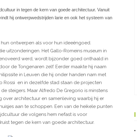
dcultuur in tegen de kern van goede architectuur. Vanuit
vindt hij ontwerpwedstrijden larie en ook het systeem van
r hun ontwerpen als voor hun ideeëngoed.
 die uitzonderingen. Het Gallo-Romeins museum in
renoveerd werd, wordt bijzonder goed onthaald in
door de Tongenaren zelf. Eerder maakte hij naam
ilipssite in Leuven die hij onder handen nam met
do Rossi en in dezelfde stad staan de projecten
e steigers. Maar Alfredo De Gregorio is minstens
over architectuur en samenleving waarbij hij er
 huisjes aan te schoppen. Een van de heikele punten
ijdcultuur die volgens hem nefast is voor
druist tegen de kern van goede architectuur.