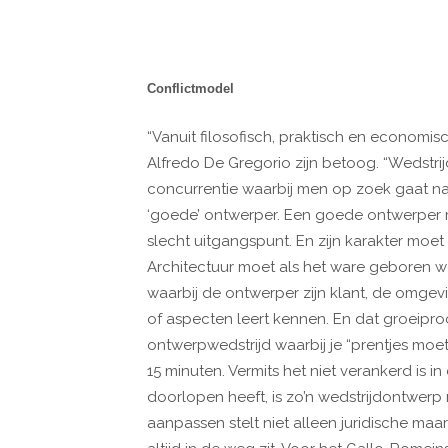
Conflictmodel
“Vanuit filosofisch, praktisch en economis
Alfredo De Gregorio zijn betoog. “Wedstrij
concurrentie waarbij men op zoek gaat naa
‘goede’ ontwerper. Een goede ontwerper m
slecht uitgangspunt. En zijn karakter moe
Architectuur moet als het ware geboren wo
waarbij de ontwerper zijn klant, de omge
of aspecten leert kennen. En dat groeipro
ontwerpwedstrijd waarbij je “prentjes moet
15 minuten. Vermits het niet verankerd is
doorlopen heeft, is zo’n wedstrijdontwerp 
aanpassen stelt niet alleen juridische ma