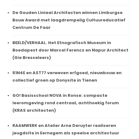
De Gouden Liniaal Architecten winnen Limburgse
Bouw Award met laagdrempelig Cultuureducatief
Centrum De Faar
BEELD/VERHAAL. Het Etnografisch Museum in
Boedapest door Marcel Ferencz en Napur Architect
(Gie Bresseleers)
51N4E en AST77 verweven erfgoed, nieuwbouw en
collectief groen op Donysite in Tienen
GO! Basisschool NOVA in Ronse: compacte
leeromgeving rond centraal, achthoekig forum
(KRAS architecten)
RAAMWERK en Atelier Arne Deruyter realiseren
jeugdsite in Eernegem als speelse architectuur