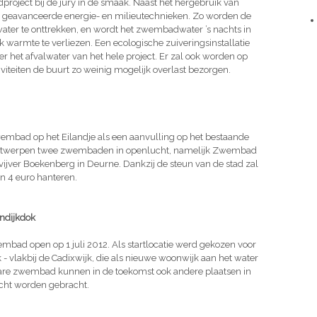
ject bij de jury in de smaak. Naast het hergebruik van
 geavanceerde energie- en milieutechnieken. Zo worden de
r te onttrekken, en wordt het zwembadwater ’s nachts in
 warmte te verliezen. Een ecologische zuiveringsinstallatie
er het afvalwater van het hele project. Er zal ook worden op
iviteiten de buurt zo weinig mogelijk overlast bezorgen.
embad op het Eilandje als een aanvulling op het bestaande
n Antwerpen twee zwembaden in openlucht, namelijk Zwembad
jver Boekenberg in Deurne. Dankzij de steun van de stad zal
an 4 euro hanteren.
endijkdok
bad open op 1 juli 2012. Als startlocatie werd gekozen voor
- vlakbij de Cadixwijk, die als nieuwe woonwijk aan het water
bare zwembad kunnen in de toekomst ook andere plaatsen in
acht worden gebracht.