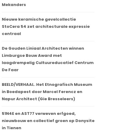
Mekanders
Nieuwe keramische gevelcollectie
StoCera 54 zet architecturale expressie
centraal
De Gouden Liniaal Architecten winnen
Limburgse Bouw Award met
laagdrempelig Cultuureducatief Centrum
De Faar
BEELD/VERHAAL. Het Etnografisch Museum
in Boedapest door Marcel Ferencz en
Napur Architect (Gie Bresseleers)
51N4E en AST77 verweven erfgoed,
nieuwbouw en collectief groen op Donysite
in Tienen