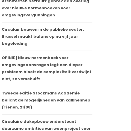
Architecten betreurt gebrek aan overleg
over nieuwe normenboeken voor
omgevingsvergunningen
Circulair bouwen in de publieke sector:
Brussel maakt balans op na vijf jaar
begeleiding
OPINIE | Nieuw normenboek voor
omgevingsaanvragen legt een dieper
probleem bloot: de complexiteit verdwijnt
niet, ze verschuift
Tweede editie Stockmans Academie
belicht de mogelijkheden van kalkhennep
(Tienen, 21/08)
Circulaire dakopbouw ondersteunt
duurzame ambities van woonproject voor