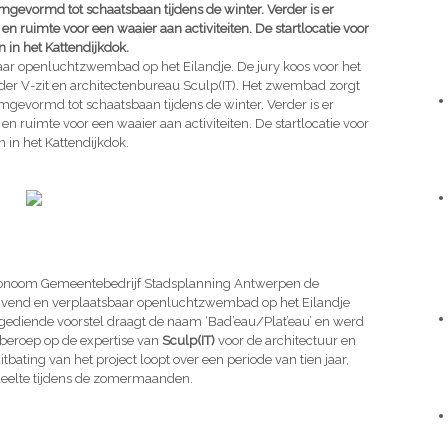
mgevormd tot schaatsbaan tijdens de winter. Verder is er
 ruimte voor een waaier aan activiteiten. De startlocatie voor
in het Kattendijkdok.
baar openluchtzwembad op het Eilandje. De jury koos voor het
der V-zit en architectenbureau Sculp(IT). Het zwembad zorgt
mgevormd tot schaatsbaan tijdens de winter. Verder is er
 ruimte voor een waaier aan activiteiten. De startlocatie voor
in het Kattendijkdok.
utonoom Gemeentebedrijf Stadsplanning Antwerpen de
ijvend en verplaatsbaar openluchtzwembad op het Eilandje
ingediende voorstel draagt de naam ‘Bad’eau/Plat’eau’ en werd
 beroep op de expertise van
Sculp(IT)
voor de architectuur en
ating van het project loopt over een periode van tien jaar,
deelte tijdens de zomermaanden.