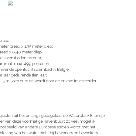
breed;
ter breed x 1,35 meter diep;
reed x 0,40 meter diep;
ide zwembaden samen);
ramma): max. 499 personen;
ijvende openluchtzwembad in België;
r jaar gedurende tien jaar;
 2,5 miljoen euro en wordt door de private investeerder
jecten uit het onlangs goedgekeurde Waterplan+ Eilandje.
kter van deze voormalige havenbuurt zo veel mogelijk
 voorbeeld van andere Europese steden wordt met het
leving van het water dicht bij bewoners en bezoekers