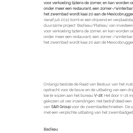
voor verkoeling tijdens de zomer, en kan worden o
onder meer een restaurant, een zomer-/winterbar en
het zwembad wordt kaai 20 aan de Mexicobruggen 
Vanaf juli 2012 komt er een drijvend en verplaats
duurzame project ‘Bad’eau/Plat’eau’ van investeer
voor verkoeling tijdens de zomer, en kan worden o
onder meer een restaurant, een zomer-/winterbar en
het zwembad wordt kaai 20 aan de Mexicobruggen 
Onlangs besliste de Raad van Bestuur van het A
opdracht voor de bouw en de uitbating van een dr
toe te wijzen aan het bureau
V-zit
. Het door V-zit 
gekozen uit vier inzendingen. Het bedrijf deed een
van
S&R Group
voor de zwembadtechnieken. De uitb
met een verplichte uitbating van het zwembadge
Bad’eau