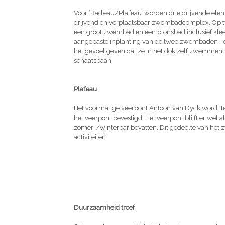
Voor ‘Bad’eau/Plat’eau’ worden drie drijvende e
drijvend en verplaatsbaar zwembadcomplex. Op t
een groot zwembad en een plonsbad inclusief klee
aangepaste inplanting van de twee zwembaden - o
het gevoel geven dat ze in het dok zelf zwemmen
schaatsbaan.
Plat’eau
Het voormalige veerpont Antoon van Dyck wordt 
het veerpont bevestigd. Het veerpont blijft er wel 
zomer-/winterbar bevatten. Dit gedeelte van het 
activiteiten.
Duurzaamheid troef