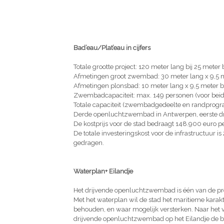
Bad’eau/Plat’eau in cijfers
Totale grootte project: 120 meter lang bij 25 meter 
Afmetingen groot zwembad: 30 meter lang x 9,5 me
Afmetingen plonsbad: 10 meter lang x 9,5 meter b
Zwembadcapaciteit: max. 149 personen (voor be
Totale capaciteit (zwembadgedeelte en randprog
Derde openluchtzwembad in Antwerpen, eerste dr
De kostprijs voor de stad bedraagt 148.900 euro pe
De totale investeringskost voor de infrastructuur is
gedragen.
Waterplan+ Eilandje
Het drijvende openluchtzwembad is één van de pro
Met het waterplan wil de stad het maritieme kara
behouden, en waar mogelijk versterken. Naar het
drijvende openluchtzwembad op het Eilandje de be