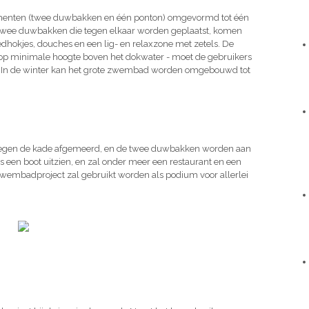
lementen (twee duwbakken en één ponton) omgevormd tot één
wee duwbakken die tegen elkaar worden geplaatst, komen
dhokjes, douches en een lig- en relaxzone met zetels. De
p minimale hoogte boven het dokwater - moet de gebruikers
. In de winter kan het grote zwembad worden omgebouwd tot
tegen de kade afgemeerd, en de twee duwbakken worden aan
als een boot uitzien, en zal onder meer een restaurant en een
zwembadproject zal gebruikt worden als podium voor allerlei