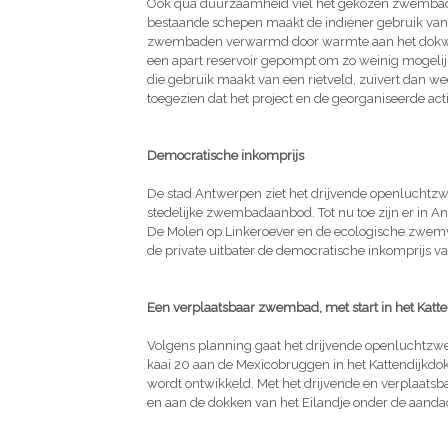
Ook qua duurzaamheid viel het gekozen zwembadpro
bestaande schepen maakt de indiener gebruik van
zwembaden verwarmd door warmte aan het dokwate
een apart reservoir gepompt om zo weinig mogelijk
die gebruik maakt van een rietveld, zuivert dan we
toegezien dat het project en de georganiseerde act
Democratische inkomprijs
De stad Antwerpen ziet het drijvende openluchtzw
stedelijke zwembadaanbod. Tot nu toe zijn er i
De Molen op Linkeroever en de ecologische zwemvi
de private uitbater de democratische inkomprijs v
Een verplaatsbaar zwembad, met start in het Katt
Volgens planning gaat het drijvende openluchtzwem
kaai 20 aan de Mexicobruggen in het Kattendijkdok 
wordt ontwikkeld. Met het drijvende en verplaats
en aan de dokken van het Eilandje onder de aand