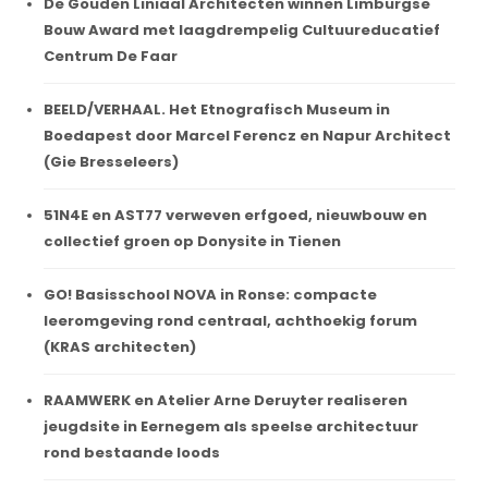
De Gouden Liniaal Architecten winnen Limburgse
Bouw Award met laagdrempelig Cultuureducatief
Centrum De Faar
BEELD/VERHAAL. Het Etnografisch Museum in
Boedapest door Marcel Ferencz en Napur Architect
(Gie Bresseleers)
51N4E en AST77 verweven erfgoed, nieuwbouw en
collectief groen op Donysite in Tienen
GO! Basisschool NOVA in Ronse: compacte
leeromgeving rond centraal, achthoekig forum
(KRAS architecten)
RAAMWERK en Atelier Arne Deruyter realiseren
jeugdsite in Eernegem als speelse architectuur
rond bestaande loods