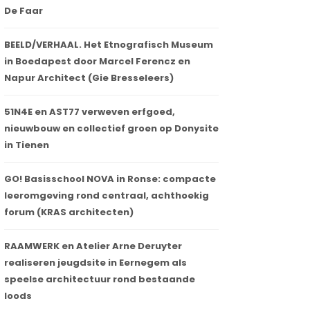
De Faar
BEELD/VERHAAL. Het Etnografisch Museum
in Boedapest door Marcel Ferencz en
Napur Architect (Gie Bresseleers)
51N4E en AST77 verweven erfgoed,
nieuwbouw en collectief groen op Donysite
in Tienen
GO! Basisschool NOVA in Ronse: compacte
leeromgeving rond centraal, achthoekig
forum (KRAS architecten)
RAAMWERK en Atelier Arne Deruyter
realiseren jeugdsite in Eernegem als
speelse architectuur rond bestaande
loods