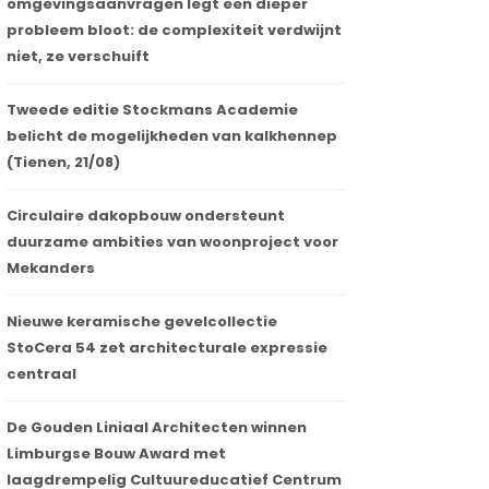
omgevingsaanvragen legt een dieper
probleem bloot: de complexiteit verdwijnt
niet, ze verschuift
Tweede editie Stockmans Academie
belicht de mogelijkheden van kalkhennep
(Tienen, 21/08)
Circulaire dakopbouw ondersteunt
duurzame ambities van woonproject voor
Mekanders
Nieuwe keramische gevelcollectie
StoCera 54 zet architecturale expressie
centraal
De Gouden Liniaal Architecten winnen
Limburgse Bouw Award met
laagdrempelig Cultuureducatief Centrum