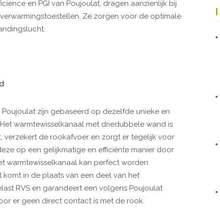
icience en PGI van Poujoulat, dragen aanzienlijk bij
e verwarmingstoestellen. Ze zorgen voor de optimale
andingslucht.
nd
oujoulat zijn gebaseerd op dezelfde unieke en
. Het warmtewisselkanaal met driedubbele wand is
 verzekert de rookafvoer en zorgt er tegelijk voor
ze op een gelijkmatige en efficiënte manier door
et warmtewisselkanaal kan perfect worden
t komt in de plaats van een deel van het
elast RVS en garandeert een volgens Poujoulat
oor er geen direct contact is met de rook.