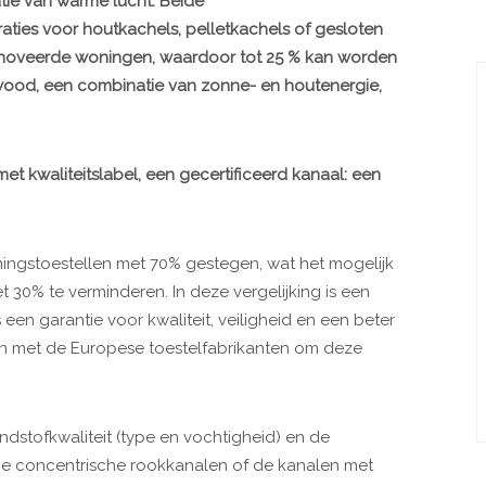
utie van warme lucht. Beide
ties voor houtkachels, pelletkachels of gesloten
enoveerde woningen, waardoor tot 25 % kan worden
ood, een combinatie van zonne- en houtenergie,
et kwaliteitslabel, een gecertificeerd kanaal: een
mingstoestellen met 70% gestegen, wat het mogelijk
30% te verminderen. In deze vergelijking is een
een garantie voor kwaliteit, veiligheid en een beter
n met de Europese toestelfabrikanten om deze
dstofkwaliteit (type en vochtigheid) en de
 De concentrische rookkanalen of de kanalen met