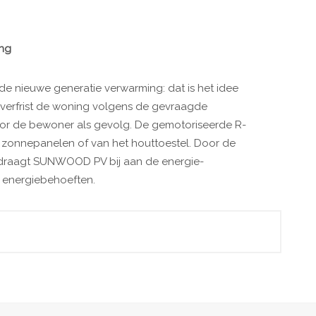
ing
 nieuwe generatie verwarming: dat is het idee
erfrist de woning volgens
de gevraagde
or de bewoner als gevolg.
De gemotoriseerde R-
e zonnepanelen of van
het houttoestel.
Door de
draagt SUNWOOD PV bij aan de energie-
 energiebehoeften.