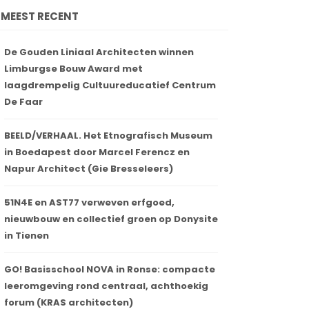
MEEST RECENT
De Gouden Liniaal Architecten winnen
Limburgse Bouw Award met
laagdrempelig Cultuureducatief Centrum
De Faar
BEELD/VERHAAL. Het Etnografisch Museum
in Boedapest door Marcel Ferencz en
Napur Architect (Gie Bresseleers)
51N4E en AST77 verweven erfgoed,
nieuwbouw en collectief groen op Donysite
in Tienen
GO! Basisschool NOVA in Ronse: compacte
leeromgeving rond centraal, achthoekig
forum (KRAS architecten)