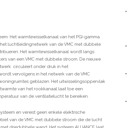
teem. Het warmtewisselkanaal van het PGI-gamma
 het luchtleidingnetwerk van de VMC met dubbele
tribueren.
Het warmtewisselkanaal wordt langs
kers van een VMC met dubbele stroom. De nieuwe
twerk circuleert onder druk in het
wordt vervolgens in het netwerk van de VMC
 woningruimtes geblazen.
Het uitwisselingsoppervlak
twarmte van het rookkanaal laat toe een
ratuur van de ventilatielucht te bereiken.
systeem en vereist geen enkele elektrische
 debiet van de VMC met dubbele stroom die de lucht
l met driedubbele wand.
Het systeem ALLIANCE laat