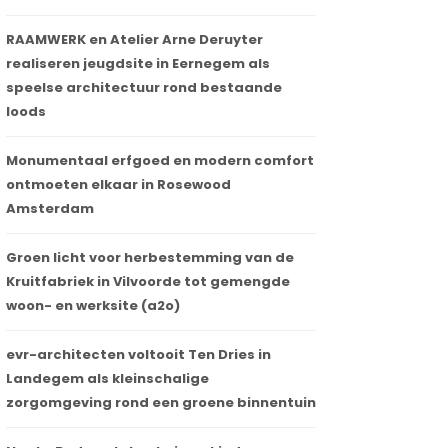
RAAMWERK en Atelier Arne Deruyter
realiseren jeugdsite in Eernegem als
speelse architectuur rond bestaande
loods
Monumentaal erfgoed en modern comfort
ontmoeten elkaar in Rosewood
Amsterdam
Groen licht voor herbestemming van de
Kruitfabriek in Vilvoorde tot gemengde
woon- en werksite (a2o)
evr-architecten voltooit Ten Dries in
Landegem als kleinschalige
zorgomgeving rond een groene binnentuin