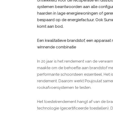
ontwikkeld voor de recuperatie en distrib
systemen beantwoorden aan alle configura
haarden in lage energiewoningen of ger
bespaard op de energiefactuur. Ook Sunw
komt aan bod.
Een kwalitatieve brandstof, een apparaat m
winnende combinatie
In 20 jaar is het rendement van de verwar
maakte om de behoefte aan brandstof met 
performante schoorsteen essentieel. Het is 
rendement. Daarom werkt Poujoulat same
rookafvoersystemen te testen.
Het toestelrendement hangt af van de bran
technologie (gecertificeerde toestellen).