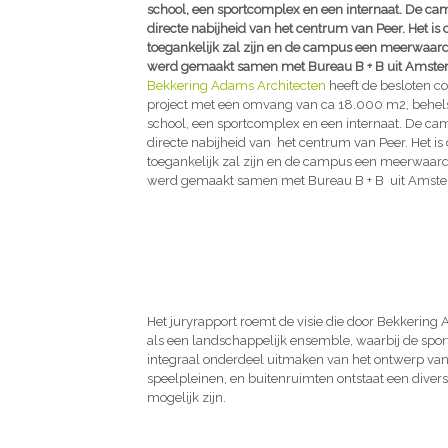
school, een sportcomplex en een internaat. De cam
directe nabijheid van het centrum van Peer. Het i
toegankelijk zal zijn en de campus een meerwaard
werd gemaakt samen met Bureau B + B uit Amste
Bekkering Adams Architecten
heeft de besloten c
project met een omvang van ca 18.000 m2, behels
school, een sportcomplex en een internaat. De cam
directe nabijheid van het centrum van Peer. Het i
toegankelijk zal zijn en de campus een meerwaard
werd gemaakt samen met Bureau B + B uit Amst
Het juryrapport roemt de visie die door Bekkering
als een landschappelijk ensemble, waarbij de spor
integraal onderdeel uitmaken van het ontwerp va
speelpleinen, en buitenruimten ontstaat een divers
mogelijk zijn.