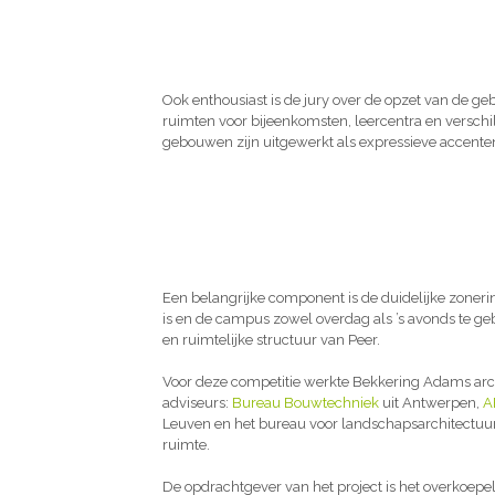
Ook enthousiast is de jury over de opzet van de g
ruimten voor bijeenkomsten, leercentra en verschi
gebouwen zijn uitgewerkt als expressieve accent
Een belangrijke component is de duidelijke zone
is en de campus zowel overdag als ’s avonds te ge
en ruimtelijke structuur van Peer.
Voor deze competitie werkte Bekkering Adams a
adviseurs:
Bureau Bouwtechniek
uit Antwerpen,
A
Leuven en het bureau voor landschapsarchitectuu
ruimte.
De opdrachtgever van het project is het overkoe