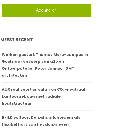
Abonneren
MEEST RECENT
Werken gestart Thomas More-campus in
Geel naar ontwerp van a2o en
Ontwerpatelier Peter Jannes I DMT
architecten
AUX realiseert circulair en CO₂-neutraal
kantoorgebouw met radiale
houtstructuur
B-ILD voltooit Dorpshuis Ichtegem als
flexibel hart van het dorpsleven