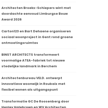
Architecten Broekx-Schiepers wint met
doordachte eenvoud Limburgse Bouw
Award 2026
Carton123 en Bart Dehaene organiseren
sociaal woonproject in Gent rond groene
ontmoetingsruimtes
BINST ARCHITECTS transformeert
voormalige ATEA-fabriek tot nieuwe
stedelijke landmark in Berchem
Architectenbureau VELD. ontwerpt
innovatieve woonwijk in Roubaix met
flexibel wonen als uitgangspunt
Transformatie GC De Roosenberg door
Henley Halebrown en WV Architecten