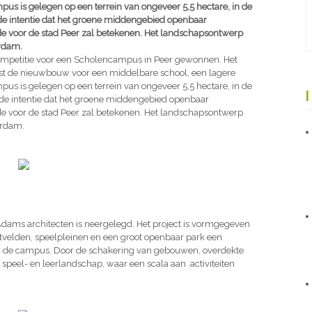
pus is gelegen op een terrein van ongeveer 5,5 hectare, in de
s de intentie dat het groene middengebied openbaar
e voor de stad Peer zal betekenen. Het landschapsontwerp
rdam.
ompetitie voor een Scholencampus in Peer gewonnen. Het
t de nieuwbouw voor een middelbare school, een lagere
pus is gelegen op een terrein van ongeveer 5,5 hectare, in de
s de intentie dat het groene middengebied openbaar
e voor de stad Peer zal betekenen. Het landschapsontwerp
erdam.
 Adams architecten is neergelegd. Het project is vormgegeven
tvelden, speelpleinen en een groot openbaar park een
n de campus. Door de schakering van gebouwen, overdekte
 speel- en leerlandschap, waar een scala aan activiteiten