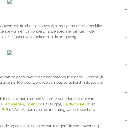
ebouwen, die flexibel van opzet zijn, met gemeenschappelijke
llende vormen van onderwijs. De speciale ruimtes in de
en die het gebouw verankeren in de omgeving.
ring van de gebouwen waardoor meervoudig gebruik mogelijk
bruiken is. Hierdoor wordt de campus verankerd in de sociale
rchitecten samen met een Vlaams/Nederlands team van
BT Antwerpen
,
Ingenium
uit Brugge,
Daidalos/Peutz
uit
r
B+B
uit Amsterdam voor de inrichting van de openbare
pelende orgaan van “Scholen van Morgen”, in samenwerking