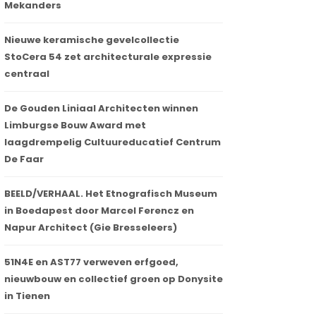
Mekanders
Nieuwe keramische gevelcollectie
StoCera 54 zet architecturale expressie
centraal
De Gouden Liniaal Architecten winnen
Limburgse Bouw Award met
laagdrempelig Cultuureducatief Centrum
De Faar
BEELD/VERHAAL. Het Etnografisch Museum
in Boedapest door Marcel Ferencz en
Napur Architect (Gie Bresseleers)
51N4E en AST77 verweven erfgoed,
nieuwbouw en collectief groen op Donysite
in Tienen