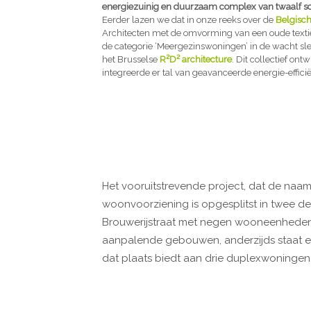
energiezuinig en duurzaam complex van twaalf so
Eerder lazen we dat in onze reeks over de
Belgisch
Architecten met de omvorming van een oude textiel
de categorie ‘Meergezinswoningen’ in de wacht sle
het Brusselse
R²D² architecture
. Dit collectief ont
integreerde er tal van geavanceerde energie-effici
Het vooruitstrevende project, dat de naam 
woonvoorziening is opgesplitst in twee de
Brouwerijstraat met negen wooneenheden 
aanpalende gebouwen, anderzijds staat 
dat plaats biedt aan drie duplexwoningen