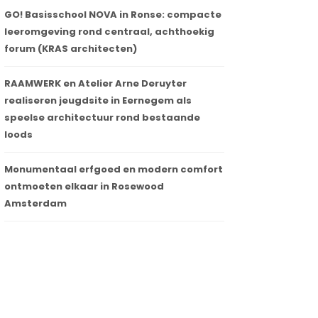
GO! Basisschool NOVA in Ronse: compacte
leeromgeving rond centraal, achthoekig
forum (KRAS architecten)
RAAMWERK en Atelier Arne Deruyter
realiseren jeugdsite in Eernegem als
speelse architectuur rond bestaande
loods
Monumentaal erfgoed en modern comfort
ontmoeten elkaar in Rosewood
Amsterdam