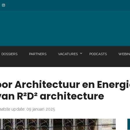
DOSSIERS
PARTNERS
VACATURES
PODCASTS
WEBIN
voor Architectuur en Ener
van R²D² architecture
aatste update: 09 januari 2025