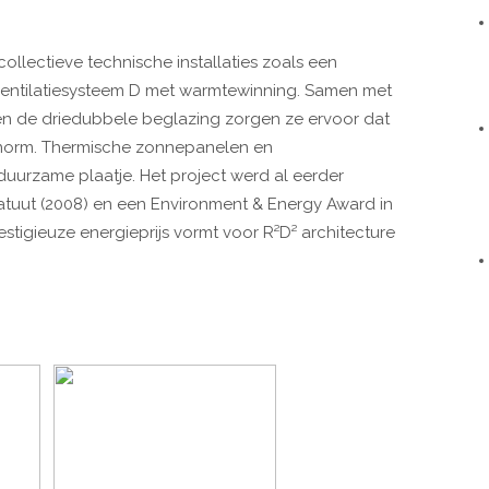
lectieve technische installaties zoals een
entilatiesysteem D met warmtewinning. Samen met
en de driedubbele beglazing zorgen ze ervoor dat
norm. Thermische zonnepanelen en
uurzame plaatje. Het project werd al eerder
tuut (2008) en een Environment & Energy Award in
estigieuze energieprijs vormt voor R²D² architecture