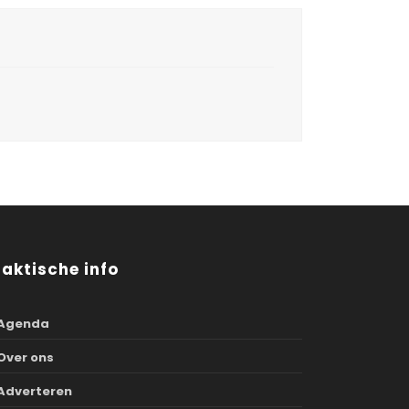
raktische info
Agenda
Over ons
Adverteren