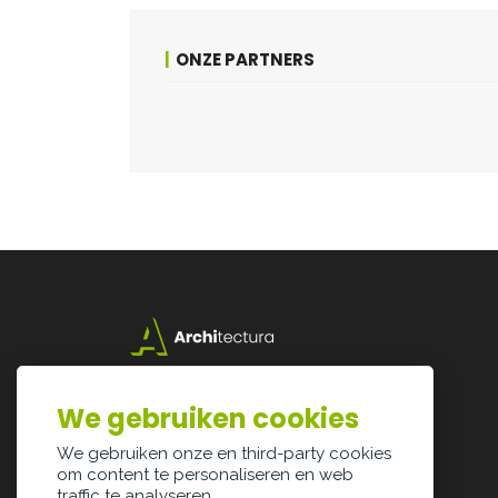
ONZE PARTNERS
Lazarijstraat 168
3500 Hasselt
We gebruiken cookies
info@architectura.be
We gebruiken onze en third-party cookies
om content te personaliseren en web
traffic te analyseren.