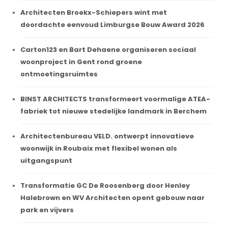
Architecten Broekx-Schiepers wint met
doordachte eenvoud Limburgse Bouw Award 2026
Carton123 en Bart Dehaene organiseren sociaal
woonproject in Gent rond groene
ontmoetingsruimtes
BINST ARCHITECTS transformeert voormalige ATEA-
fabriek tot nieuwe stedelijke landmark in Berchem
Architectenbureau VELD. ontwerpt innovatieve
woonwijk in Roubaix met flexibel wonen als
uitgangspunt
Transformatie GC De Roosenberg door Henley
Halebrown en WV Architecten opent gebouw naar
park en vijvers