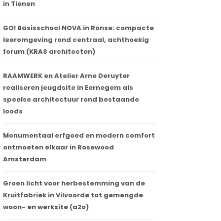
in Tienen
GO! Basisschool NOVA in Ronse: compacte
leeromgeving rond centraal, achthoekig
forum (KRAS architecten)
RAAMWERK en Atelier Arne Deruyter
realiseren jeugdsite in Eernegem als
speelse architectuur rond bestaande
loods
Monumentaal erfgoed en modern comfort
ontmoeten elkaar in Rosewood
Amsterdam
Groen licht voor herbestemming van de
Kruitfabriek in Vilvoorde tot gemengde
woon- en werksite (a2o)