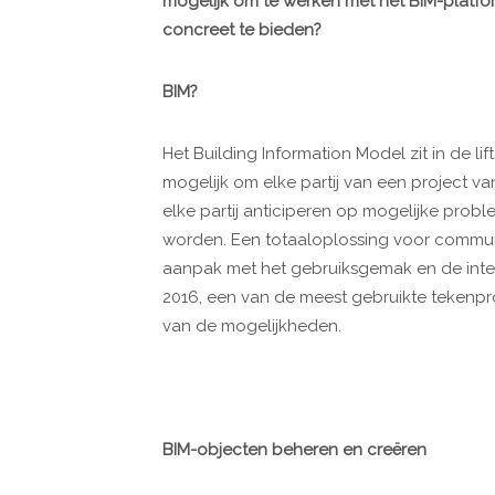
mogelijk om te werken met het BIM-platfo
concreet te bieden?
BIM?
Het Building Information Model zit in de l
mogelijk om elke partij van een project v
elke partij anticiperen op mogelijke pro
worden. Een totaaloplossing voor communi
aanpak met het gebruiksgemak en de integ
2016, een van de meest gebruikte tekenpr
van de mogelijkheden.
BIM-objecten beheren en creëren