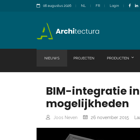
06 augustus 2026
NL
FR
Login
NIEUWS
PROJECTEN
PRODUCTEN
BIM-integratie i
mogelijkheden
Joos Neven
26 november 2015
La