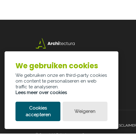
Lazarijstraat 168
3500 Hasselt
We gebruiken cookies
info@architectura.be
We gebruiken onze en third-party cookies
om content te personaliseren en web
traffic te analyseren.
Lees meer over cookies
Cookies
Weigeren
accepteren
PRIVACY POLICY
COOKIE POLICY
LEGAL DISCLAIME
© Copyright Palindroom 2026