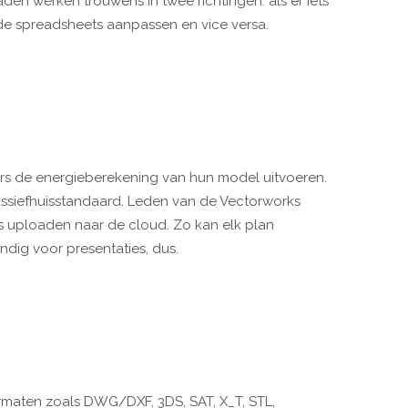
en werken trouwens in twee richtingen: als er iets
 de spreadsheets aanpassen en vice versa.
s de energieberekening van hun model uitvoeren.
ssiefhuisstandaard. Leden van de Vectorworks
s uploaden naar de cloud. Zo kan elk plan
ig voor presentaties, dus.
maten zoals DWG/DXF, 3DS, SAT, X_T, STL,