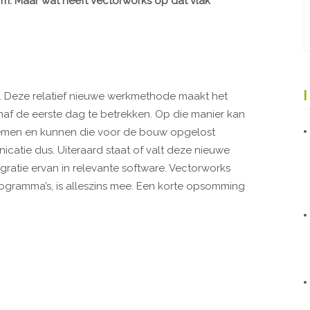
rm. Maar wat heeft Vectorworks op dat vlak
ift. Deze relatief nieuwe werkmethode maakt het
anaf de eerste dag te betrekken. Op die manier kan
blemen en kunnen die voor de bouw opgelost
catie dus. Uiteraard staat of valt deze nieuwe
ratie ervan in relevante software. Vectorworks
ogramma’s, is alleszins mee. Een korte opsomming