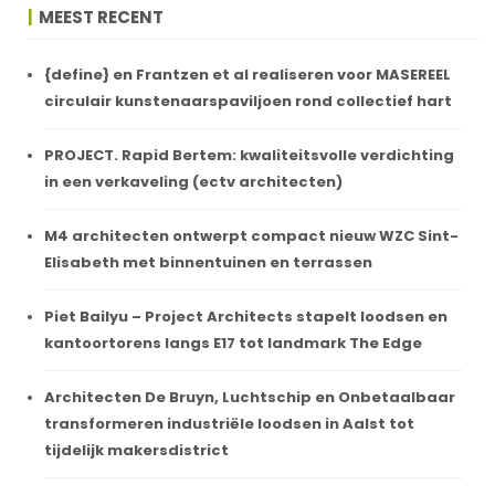
MEEST RECENT
{define} en Frantzen et al realiseren voor MASEREEL
circulair kunstenaarspaviljoen rond collectief hart
PROJECT. Rapid Bertem: kwaliteitsvolle verdichting
in een verkaveling (ectv architecten)
M4 architecten ontwerpt compact nieuw WZC Sint-
Elisabeth met binnentuinen en terrassen
Piet Bailyu – Project Architects stapelt loodsen en
kantoortorens langs E17 tot landmark The Edge
Architecten De Bruyn, Luchtschip en Onbetaalbaar
transformeren industriële loodsen in Aalst tot
tijdelijk makersdistrict