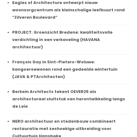
Eagles of Architecture ontwerpt nieuw
woonzorgcentrum als kleinschalige leefbuurt rond
“Zilveren Boulevard”
PROJECT. Groenzicht Bredene: kwaliteitsvolle
verdichting in een verkaveling (HAVANA
architectuur)
François Gay in Sint-Pieters-Woluwe:
kangoeroewonen rond een gedeelde wintertuin
(JAVA & PTArchitecten)
Berkein Architects tekent OEVER25 als
architecturaal sluitstuk van herontwikkeling langs
de Leie
NERO architectuur en stedenbouw combineert
restauratie met zeshoekige uitbreiding voor
Cultuurhuis Hansbeke