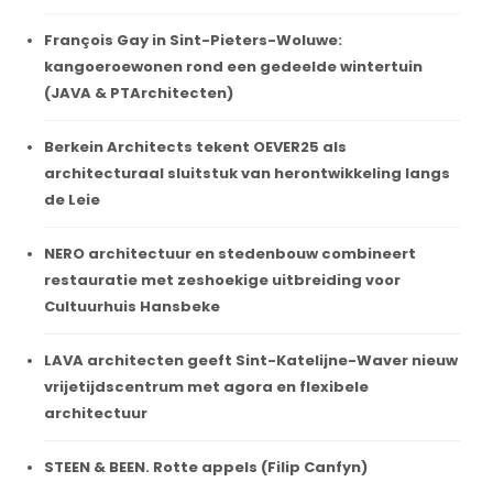
François Gay in Sint-Pieters-Woluwe:
kangoeroewonen rond een gedeelde wintertuin
(JAVA & PTArchitecten)
Berkein Architects tekent OEVER25 als
architecturaal sluitstuk van herontwikkeling langs
de Leie
NERO architectuur en stedenbouw combineert
restauratie met zeshoekige uitbreiding voor
Cultuurhuis Hansbeke
LAVA architecten geeft Sint-Katelijne-Waver nieuw
vrijetijdscentrum met agora en flexibele
architectuur
STEEN & BEEN. Rotte appels (Filip Canfyn)