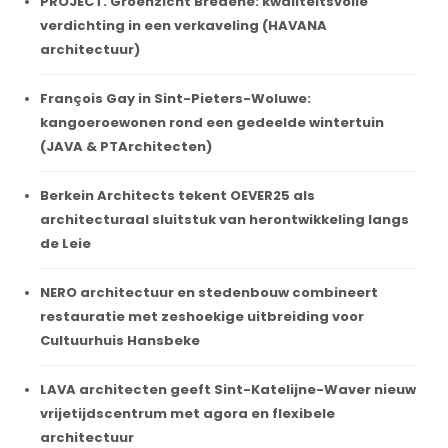
PROJECT. Groenzicht Bredene: kwaliteitsvolle
verdichting in een verkaveling (HAVANA
architectuur)
François Gay in Sint-Pieters-Woluwe:
kangoeroewonen rond een gedeelde wintertuin
(JAVA & PTArchitecten)
Berkein Architects tekent OEVER25 als
architecturaal sluitstuk van herontwikkeling langs
de Leie
NERO architectuur en stedenbouw combineert
restauratie met zeshoekige uitbreiding voor
Cultuurhuis Hansbeke
LAVA architecten geeft Sint-Katelijne-Waver nieuw
vrijetijdscentrum met agora en flexibele
architectuur