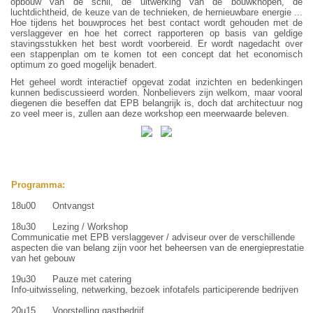
opbouw van de schil, de uitwerking van de bouwknopen, de
luchtdichtheid, de keuze van de technieken, de hernieuwbare energie ...
Hoe tijdens het bouwproces het best contact wordt gehouden met de
verslaggever en hoe het correct rapporteren op basis van geldige
stavingsstukken het best wordt voorbereid. Er wordt nagedacht over
een stappenplan om te komen tot een concept dat het economisch
optimum zo goed mogelijk benadert.
Het geheel wordt interactief opgevat zodat inzichten en bedenkingen
kunnen bediscussieerd worden. Nonbelievers zijn welkom, maar vooral
diegenen die beseffen dat EPB belangrijk is, doch dat architectuur nog
zo veel meer is, zullen aan deze workshop een meerwaarde beleven.
Programma:
18u00 Ontvangst
18u30 Lezing / Workshop
Communicatie met EPB verslaggever / adviseur over de verschillende
aspecten die van belang zijn voor het beheersen van de energieprestatie
van het gebouw
19u30 Pauze met catering
Info-uitwisseling, netwerking, bezoek infotafels participerende bedrijven
20u15 Voorstelling gastbedrijf