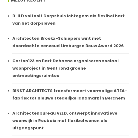
B-ILD voltooit Dorpshuis Ichtegem als flexibel hart
van het dorpsleven
Architecten Broekx-Schiepers wint met
doordachte eenvoud Limburgse Bouw Award 2026
Carton123 en Bart Dehaene organiseren sociaal
woonproject in Gent rond groene
ontmoetingsruimtes
BINST ARCHITECTS transformeert voormalige ATEA-
fabriek tot nieuwe stedelijke landmark in Berchem
Architectenbureau VELD. ontwerpt innovatieve
woonwijk in Roubaix met flexibel wonen als
uitgangspunt