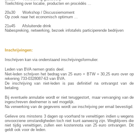
Toelichting over locatie, producten en procédés ...
20u30 Workshop / Discussiemoment
Op zoek naar het economisch optimum ...
21u45 Afsluitende drink
Nabespreking, netwerking, bezoek infotafels participerende bedrijven
Inschrijvingen:
Inschrijven kan via onderstaand inschrijvingsformulier.
Leden van BVA nemen gratis deel.
Niet-leden schrijven het bedrag van 25 euro + BTW = 30,25 euro over op
rekening 733-0328087-63 van BVA.
De inschrijving van niet-leden is pas definitief na ontvangst van de
betaling.
Bij eventuele annulatie wordt er niet teruggestort, maar vervanging van de
ingeschreven deelnemer is wel mogelijk.
Na verwerking van de gegevens wordt uw inschrijving per email bevestigd.
Gelieve ons minstens 3 dagen op voorhand te verwittigen indien u wegens
onvoorziene omstandigheden toch niet kunt aanwezig zijn. Wegblijvers die
niet tijdig verwittigen, zullen een kostennota van 25 euro ontvangen. Dit
geldt ook voor de leden.