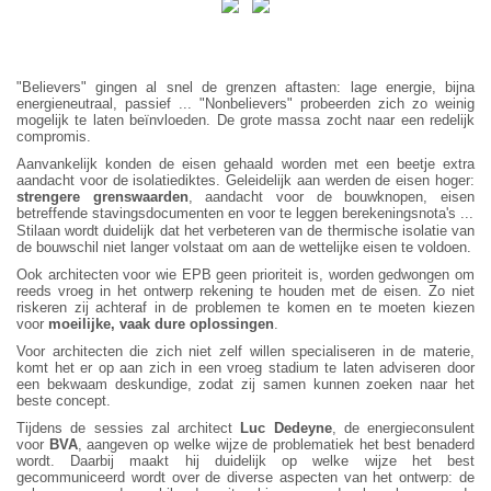
"Believers" gingen al snel de grenzen aftasten: lage energie, bijna
energieneutraal, passief ... "Nonbelievers" probeerden zich zo weinig
mogelijk te laten beïnvloeden. De grote massa zocht naar een redelijk
compromis.
Aanvankelijk konden de eisen gehaald worden met een beetje extra
aandacht voor de isolatiediktes. Geleidelijk aan werden de eisen hoger:
strengere grenswaarden
, aandacht voor de bouwknopen, eisen
betreffende stavingsdocumenten en voor te leggen berekeningsnota's ...
Stilaan wordt duidelijk dat het verbeteren van de thermische isolatie van
de bouwschil niet langer volstaat om aan de wettelijke eisen te voldoen.
Ook architecten voor wie EPB geen prioriteit is, worden gedwongen om
reeds vroeg in het ontwerp rekening te houden met de eisen. Zo niet
riskeren zij achteraf in de problemen te komen en te moeten kiezen
voor
moeilijke, vaak dure oplossingen
.
Voor architecten die zich niet zelf willen specialiseren in de materie,
komt het er op aan zich in een vroeg stadium te laten adviseren door
een bekwaam deskundige, zodat zij samen kunnen zoeken naar het
beste concept.
Tijdens de sessies zal architect
Luc Dedeyne
, de energieconsulent
voor
BVA
, aangeven op welke wijze de problematiek het best benaderd
wordt. Daarbij maakt hij duidelijk op welke wijze het best
gecommuniceerd wordt over de diverse aspecten van het ontwerp: de