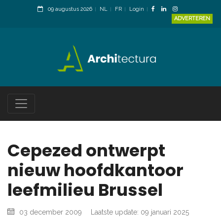
09 augustus 2026
NL
FR
Login
ADVERTEREN
Cepezed ontwerpt
nieuw hoofdkantoor
leefmilieu Brussel
03 december 2009
Laatste update: 09 januari 2025