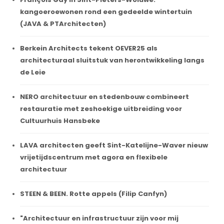
kangoeroewonen rond een gedeelde wintertuin
(JAVA & PTArchitecten)
Berkein Architects tekent OEVER25 als
architecturaal sluitstuk van herontwikkeling langs
de Leie
NERO architectuur en stedenbouw combineert
restauratie met zeshoekige uitbreiding voor
Cultuurhuis Hansbeke
LAVA architecten geeft Sint-Katelijne-Waver nieuw
vrijetijdscentrum met agora en flexibele
architectuur
STEEN & BEEN. Rotte appels (Filip Canfyn)
"Architectuur en infrastructuur zijn voor mij