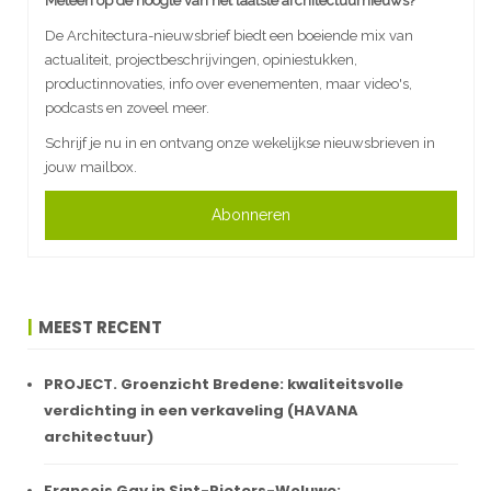
Meteen op de hoogte van het laatste architectuurnieuws?
De Architectura-nieuwsbrief biedt een boeiende mix van
actualiteit, projectbeschrijvingen, opiniestukken,
productinnovaties, info over evenementen, maar video's,
podcasts en zoveel meer.
Schrijf je nu in en ontvang onze wekelijkse nieuwsbrieven in
jouw mailbox.
Abonneren
MEEST RECENT
PROJECT. Groenzicht Bredene: kwaliteitsvolle
verdichting in een verkaveling (HAVANA
architectuur)
François Gay in Sint-Pieters-Woluwe: