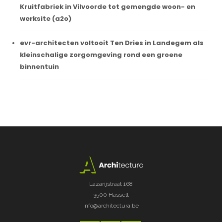
Kruitfabriek in Vilvoorde tot gemengde woon- en
werksite (a2o)
evr-architecten voltooit Ten Dries in Landegem als
kleinschalige zorgomgeving rond een groene
binnentuin
Lazarijstraat 168
3500 Hasselt
info@architectura.be