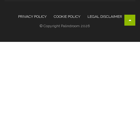
PRIVACY POLICY
COOKIE POLICY
LEGAL DISCLAIMER
© Copyright Palindroom 2026