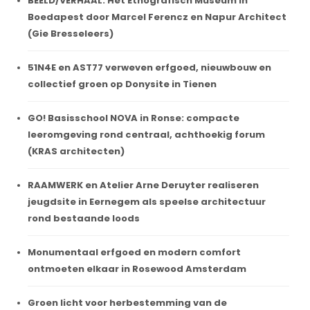
BEELD/VERHAAL. Het Etnografisch Museum in
Boedapest door Marcel Ferencz en Napur Architect
(Gie Bresseleers)
51N4E en AST77 verweven erfgoed, nieuwbouw en
collectief groen op Donysite in Tienen
GO! Basisschool NOVA in Ronse: compacte
leeromgeving rond centraal, achthoekig forum
(KRAS architecten)
RAAMWERK en Atelier Arne Deruyter realiseren
jeugdsite in Eernegem als speelse architectuur
rond bestaande loods
Monumentaal erfgoed en modern comfort
ontmoeten elkaar in Rosewood Amsterdam
Groen licht voor herbestemming van de