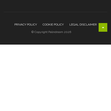
PRIVACY POLICY
COOKIE POLICY
LEGAL DISCLAIMER
© Copyright Palindroom 2026