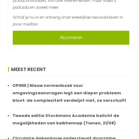
productinnovaties, info over evenementen, maar video's,
podcasts en zoveel meer.
Schrijf je nu in en ontvang onze wekelijkse nieuwsbrieven in
jouw mailbox.
Abonneren
MEEST RECENT
OPINIE | Nieuw normenboek voor
omgevingsaanvragen legt een dieper probleem
bloot: de complexiteit verdwijnt niet, ze verschuift
Tweede editie Stockmans Academie belicht de
mogelijkheden van kalkhennep (Tienen, 21/08)
Circulaire dakopbouw ondersteunt duurzame