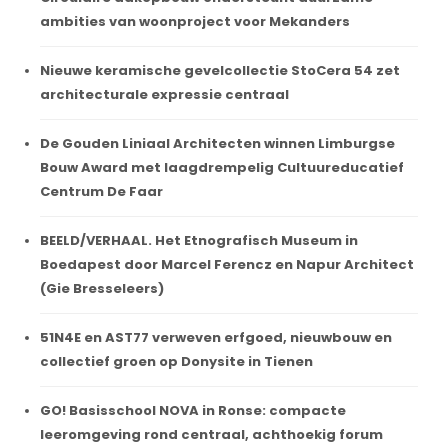
ambities van woonproject voor Mekanders
Nieuwe keramische gevelcollectie StoCera 54 zet
architecturale expressie centraal
De Gouden Liniaal Architecten winnen Limburgse
Bouw Award met laagdrempelig Cultuureducatief
Centrum De Faar
BEELD/VERHAAL. Het Etnografisch Museum in
Boedapest door Marcel Ferencz en Napur Architect
(Gie Bresseleers)
51N4E en AST77 verweven erfgoed, nieuwbouw en
collectief groen op Donysite in Tienen
GO! Basisschool NOVA in Ronse: compacte
leeromgeving rond centraal, achthoekig forum