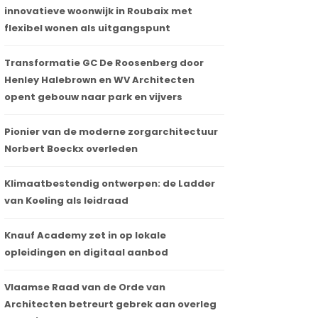
innovatieve woonwijk in Roubaix met
flexibel wonen als uitgangspunt
Transformatie GC De Roosenberg door
Henley Halebrown en WV Architecten
opent gebouw naar park en vijvers
Pionier van de moderne zorgarchitectuur
Norbert Boeckx overleden
Klimaatbestendig ontwerpen: de Ladder
van Koeling als leidraad
Knauf Academy zet in op lokale
opleidingen en digitaal aanbod
Vlaamse Raad van de Orde van
Architecten betreurt gebrek aan overleg