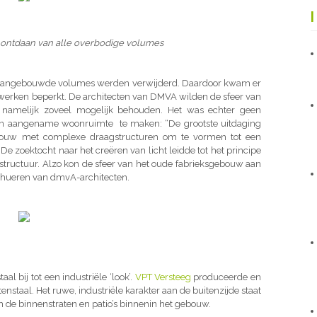
ontdaan van alle overbodige volumes
ter aangebouwde volumes werden verwijderd. Daardoor kwam er
akwerken beperkt. De architecten van DMVA wilden de sfeer van
e namelijk zoveel mogelijk behouden. Het was echter geen
en aangename woonruimte te maken: “De grootste uitdaging
bouw met complexe draagstructuren om te vormen tot een
De zoektocht naar het creëren van licht leidde tot het principe
gstructuur. Alzo kon de sfeer van het oude fabrieksgebouw aan
schueren van dmvA-architecten.
l bij tot een industriële ‘look’.
VPT Versteeg
produceerde en
nstaal. Het ruwe, industriële karakter aan de buitenzijde staat
van de binnenstraten en patio’s binnenin het gebouw.