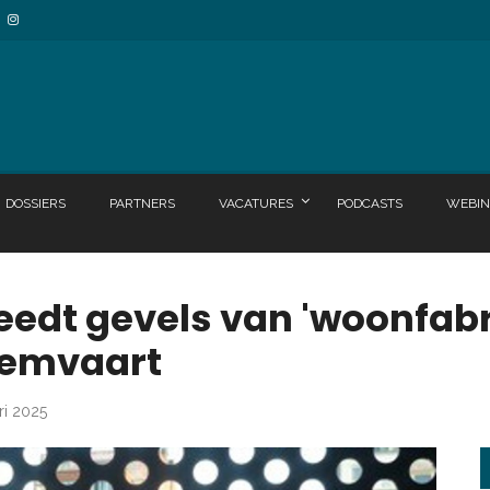
DOSSIERS
PARTNERS
VACATURES
PODCASTS
WEBIN
eedt gevels van 'woonfabr
emvaart
ri 2025