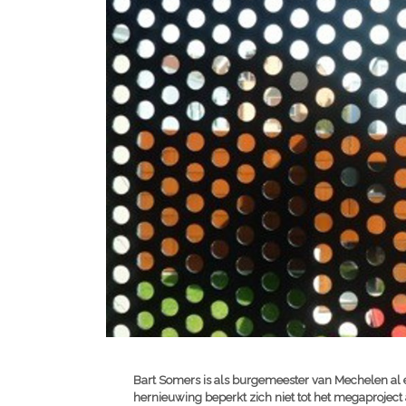
Bart Somers is als burgemeester van Mechelen al ee
hernieuwing beperkt zich niet tot het megaproject 