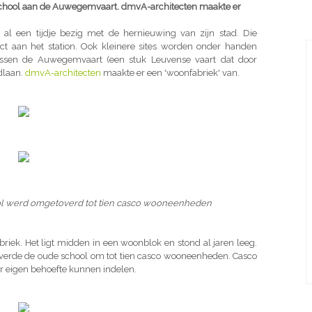
chool aan de Auwegemvaart. dmvA-architecten maakte er
al een tijdje bezig met de hernieuwing van zijn stad. Die
ct aan het station. Ook kleinere sites worden onder handen
ssen de Auwegemvaart (een stuk Leuvense vaart dat door
idlaan.
dmvA-architecten
maakte er een 'woonfabriek' van.
ol werd omgetoverd tot tien casco wooneenheden
riek. Het ligt midden in een woonblok en stond al jaren leeg.
verde de oude school om tot tien casco wooneenheden. Casco
 eigen behoefte kunnen indelen.