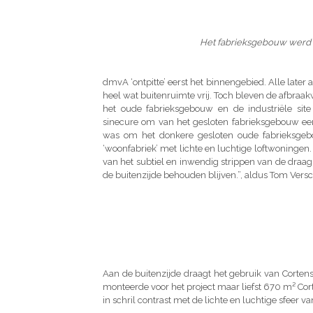
Het fabrieksgebouw werd 
dmvA ‘ontpitte’ eerst het binnengebied. Alle la
heel wat buitenruimte vrij. Toch bleven de afbra
het oude fabrieksgebouw en de industriële sit
sinecure om van het gesloten fabrieksgebouw e
was om het donkere gesloten oude fabrieksge
‘woonfabriek’ met lichte en luchtige loftwoningen. 
van het subtiel en inwendig strippen van de draa
de buitenzijde behouden blijven.”, aldus Tom Ver
Aan de buitenzijde draagt het gebruik van Cortenstaa
monteerde voor het project maar liefst 670 m² Corte
in schril contrast met de lichte en luchtige sfeer 