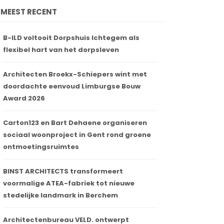
MEEST RECENT
B-ILD voltooit Dorpshuis Ichtegem als
flexibel hart van het dorpsleven
Architecten Broekx-Schiepers wint met
doordachte eenvoud Limburgse Bouw
Award 2026
Carton123 en Bart Dehaene organiseren
sociaal woonproject in Gent rond groene
ontmoetingsruimtes
BINST ARCHITECTS transformeert
voormalige ATEA-fabriek tot nieuwe
stedelijke landmark in Berchem
Architectenbureau VELD. ontwerpt