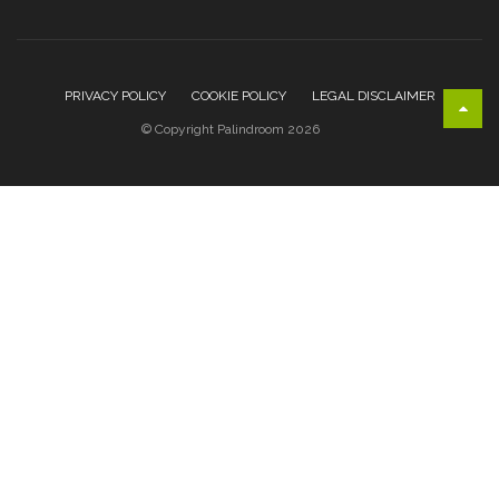
PRIVACY POLICY
COOKIE POLICY
LEGAL DISCLAIMER
© Copyright Palindroom 2026