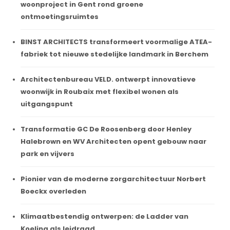
woonproject in Gent rond groene
ontmoetingsruimtes
BINST ARCHITECTS transformeert voormalige ATEA-
fabriek tot nieuwe stedelijke landmark in Berchem
Architectenbureau VELD. ontwerpt innovatieve
woonwijk in Roubaix met flexibel wonen als
uitgangspunt
Transformatie GC De Roosenberg door Henley
Halebrown en WV Architecten opent gebouw naar
park en vijvers
Pionier van de moderne zorgarchitectuur Norbert
Boeckx overleden
Klimaatbestendig ontwerpen: de Ladder van
Koeling als leidraad