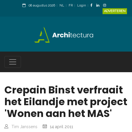
08 augustus 2026
NL
FR
Login
ADVERTEREN
Crepain Binst verfraait
het Eilandje met project
'Wonen aan het MAS'
Tim Janssens
14 april 2011