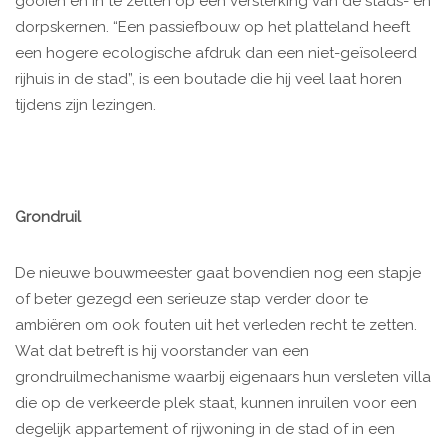
gooien en in te zetten op een versterking van de stads- en
dorpskernen. “Een passiefbouw op het platteland heeft
een hogere ecologische afdruk dan een niet-geïsoleerd
rijhuis in de stad”, is een boutade die hij veel laat horen
tijdens zijn lezingen.
Grondruil
De nieuwe bouwmeester gaat bovendien nog een stapje
of beter gezegd een serieuze stap verder door te
ambiëren om ook fouten uit het verleden recht te zetten.
Wat dat betreft is hij voorstander van een
grondruilmechanisme waarbij eigenaars hun versleten villa
die op de verkeerde plek staat, kunnen inruilen voor een
degelijk appartement of rijwoning in de stad of in een