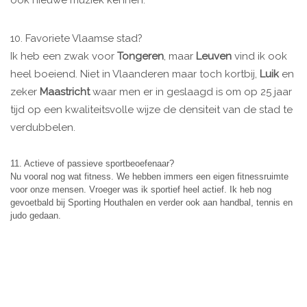
ook nieuwe muziek kennen.
10. Favoriete Vlaamse stad?
Ik heb een zwak voor
Tongeren
, maar
Leuven
vind ik ook
heel boeiend. Niet in Vlaanderen maar toch kortbij,
Luik
en
zeker
Maastricht
waar men er in geslaagd is om op 25 jaar
tijd op een kwaliteitsvolle wijze de densiteit van de stad te
verdubbelen.
11. Actieve of passieve sportbeoefenaar?
Nu vooral nog wat fitness. We hebben immers een eigen fitnessruimte
voor onze mensen. Vroeger was ik sportief heel actief. Ik heb nog
gevoetbald bij Sporting Houthalen en verder ook aan handbal, tennis en
judo gedaan.