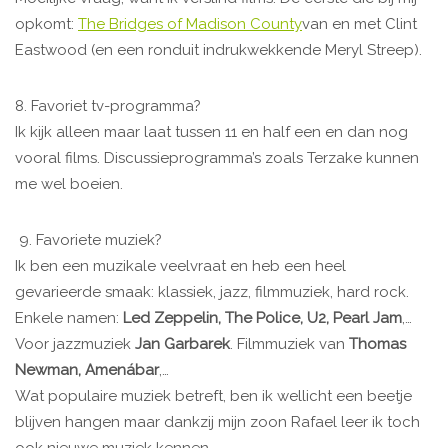
opkomt:
The Bridges of Madison County
van en met Clint
Eastwood (en een ronduit indrukwekkende Meryl Streep).
8. Favoriet tv-programma?
Ik kijk alleen maar laat tussen 11 en half een en dan nog
vooral films. Discussieprogramma’s zoals Terzake kunnen
me wel boeien.
9. Favoriete muziek?
Ik ben een muzikale veelvraat en heb een heel
gevarieerde smaak: klassiek, jazz, filmmuziek, hard rock.
Enkele namen:
Led Zeppelin, The Police, U2, Pearl Jam
,…
Voor jazzmuziek
Jan Garbarek
. Filmmuziek van
Thomas
Newman, Amenábar
,…
Wat populaire muziek betreft, ben ik wellicht een beetje
blijven hangen maar dankzij mijn zoon Rafael leer ik toch