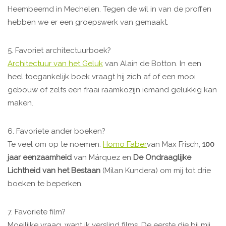
Heembeemd in Mechelen. Tegen de wil in van de proffen
hebben we er een groepswerk van gemaakt.
5. Favoriet architectuurboek?
Architectuur van het Geluk
van Alain de Botton. In een
heel toegankelijk boek vraagt hij zich af of een mooi
gebouw of zelfs een fraai raamkozijn iemand gelukkig kan
maken.
6. Favoriete ander boeken?
Te veel om op te noemen.
Homo Faber
van Max Frisch,
100
jaar eenzaamheid
van Márquez en
De Ondraaglijke
Lichtheid van het Bestaan
(Milan Kundera) om mij tot drie
boeken te beperken.
7. Favoriete film?
Moeilijke vraag, want ik verslind films. De eerste die bij mij