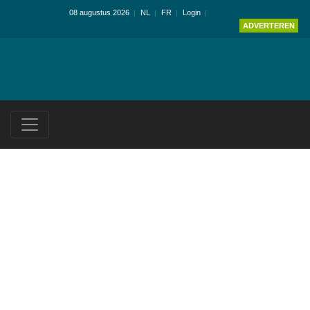
08 augustus 2026
NL
FR
Login
ADVERTEREN
De Praatstoel: Koen
Cappon (buro
aRCHITEC)
Architectura.be
24 november 2015