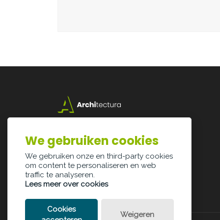
Lazarijstraat 168
3500 Hasselt
We gebruiken cookies
info@architectura.be
We gebruiken onze en third-party cookies
om content te personaliseren en web
traffic te analyseren.
Lees meer over cookies
Cookies
Weigeren