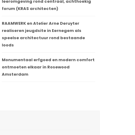
leeromgeving rond centraal, achthoekig
forum (KRAS architecten)
RAAMWERK en Atelier Arne Deruyter
realiseren jeugdsite in Eernegem als
speelse architectuur rond bestaande
loods
Monumentaal erfgoed en modern comfort
ontmoeten elkaar in Rosewood
Amsterdam