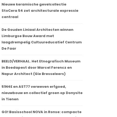
Nieuwe keramische gevelcollectie
StoCera 54 zet architecturale expressie
centraal
De Gouden Liniaal Architecten winnen
Limburgse Bouw Award met
laagdrempelig Cultuureducatief Centrum
De Faar
BEELD/VERHAAL. Het Etnografisch Museum
in Boedapest door Marcel Ferencz en
Napur Architect (Gie Bresseleers)
51N4E en AST77 verweven erfgoed,
nieuwbouw en collectief groen op Donysite
in Tienen
GO! Basisschool NOVA in Ronse: compacte