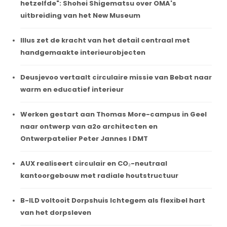
hetzelfde": Shohei Shigematsu over OMA's
uitbreiding van het New Museum
Illus zet de kracht van het detail centraal met
handgemaakte interieurobjecten
Deusjevoo vertaalt circulaire missie van Bebat naar
warm en educatief interieur
Werken gestart aan Thomas More-campus in Geel
naar ontwerp van a2o architecten en
Ontwerpatelier Peter Jannes I DMT
AUX realiseert circulair en CO₂-neutraal
kantoorgebouw met radiale houtstructuur
B-ILD voltooit Dorpshuis Ichtegem als flexibel hart
van het dorpsleven