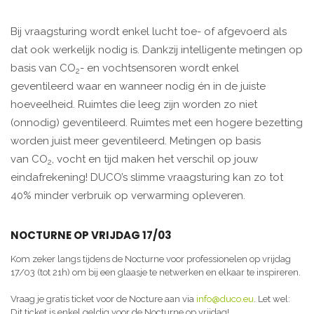
Bij vraagsturing wordt enkel lucht toe- of afgevoerd als
dat ook werkelijk nodig is. Dankzij intelligente metingen op
basis van CO
- en vochtsensoren wordt enkel
2
geventileerd waar en wanneer nodig én in de juiste
hoeveelheid. Ruimtes die leeg zijn worden zo niet
(onnodig) geventileerd. Ruimtes met een hogere bezetting
worden juist meer geventileerd. Metingen op basis
van CO
, vocht en tijd maken het verschil op jouw
2
eindafrekening! DUCO’s slimme vraagsturing kan zo tot
40% minder verbruik op verwarming opleveren.
NOCTURNE OP VRIJDAG 17/03
Kom zeker langs tijdens de Nocturne voor professionelen op vrijdag
17/03 (tot 21h) om bij een glaasje te netwerken en elkaar te inspireren.
Vraag je gratis ticket voor de Nocture aan via
info@duco.eu
. Let wel:
Dit ticket is enkel geldig voor de Nocturne op vrijdag!