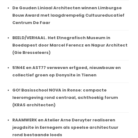
De Gouden Liniaal Architecten winnen Limburgse
Bouw Award met laagdrempelig Cultuureducatief
Centrum De Faar
BEELD/VERHAAL. Het Etnografisch Museum in
Boedapest door Marcel Ferencz en Napur Architect
(Gie Bresseleers)
51N4E en AST77 verweven erfgoed, nieuwbouw en
collectief groen op Donysite in Tienen
GO! Basisschool NOVA in Ronse: compacte
leeromgeving rond centraal, achthoekig forum
(KRAS architecten)
RAAMWERK en Atelier Arne Deruyter realiseren
jeugdsite in Eernegem als speelse architectuur
rond bestaande loods