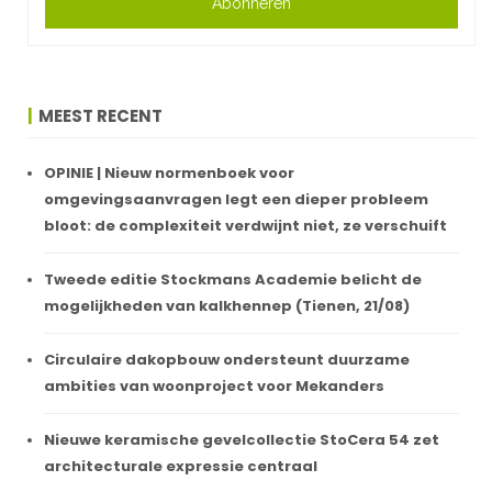
Abonneren
MEEST RECENT
OPINIE | Nieuw normenboek voor
omgevingsaanvragen legt een dieper probleem
bloot: de complexiteit verdwijnt niet, ze verschuift
Tweede editie Stockmans Academie belicht de
mogelijkheden van kalkhennep (Tienen, 21/08)
Circulaire dakopbouw ondersteunt duurzame
ambities van woonproject voor Mekanders
Nieuwe keramische gevelcollectie StoCera 54 zet
architecturale expressie centraal