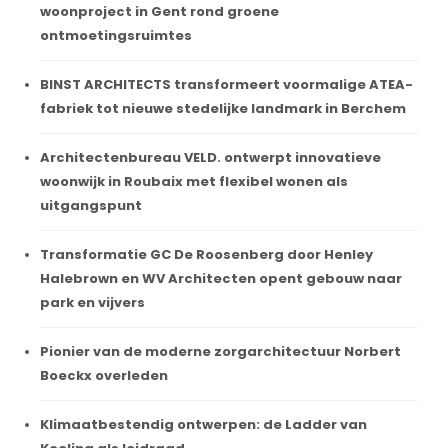
woonproject in Gent rond groene
ontmoetingsruimtes
BINST ARCHITECTS transformeert voormalige ATEA-
fabriek tot nieuwe stedelijke landmark in Berchem
Architectenbureau VELD. ontwerpt innovatieve
woonwijk in Roubaix met flexibel wonen als
uitgangspunt
Transformatie GC De Roosenberg door Henley
Halebrown en WV Architecten opent gebouw naar
park en vijvers
Pionier van de moderne zorgarchitectuur Norbert
Boeckx overleden
Klimaatbestendig ontwerpen: de Ladder van