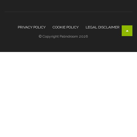
PRIVACY POLICY
COOKIE POLICY
LEGAL DISCLAIMER
© Copyright Palindroom 2026