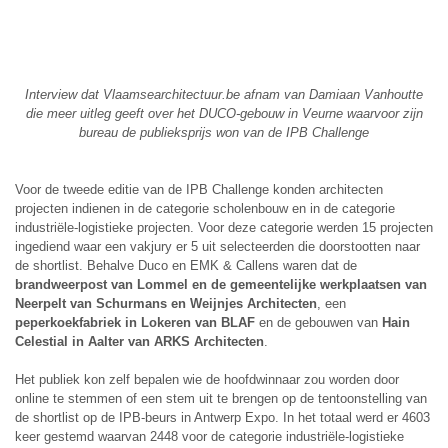
Interview dat Vlaamsearchitectuur.be afnam van Damiaan Vanhoutte
die meer uitleg geeft over het DUCO-gebouw in Veurne waarvoor zijn
bureau de publieksprijs won van de IPB Challenge
Voor de tweede editie van de IPB Challenge konden architecten
projecten indienen in de categorie scholenbouw en in de categorie
industriële-logistieke projecten. Voor deze categorie werden 15 projecten
ingediend waar een vakjury er 5 uit selecteerden die doorstootten naar
de shortlist. Behalve Duco en EMK & Callens waren dat de
brandweerpost van Lommel en de gemeentelijke werkplaatsen van
Neerpelt van Schurmans en Weijnjes Architecten
, een
peperkoekfabriek in Lokeren van BLAF
en de gebouwen van
Hain
Celestial in Aalter van ARKS Architecten
.
Het publiek kon zelf bepalen wie de hoofdwinnaar zou worden door
online te stemmen of een stem uit te brengen op de tentoonstelling van
de shortlist op de IPB-beurs in Antwerp Expo. In het totaal werd er 4603
keer gestemd waarvan 2448 voor de categorie industriële-logistieke