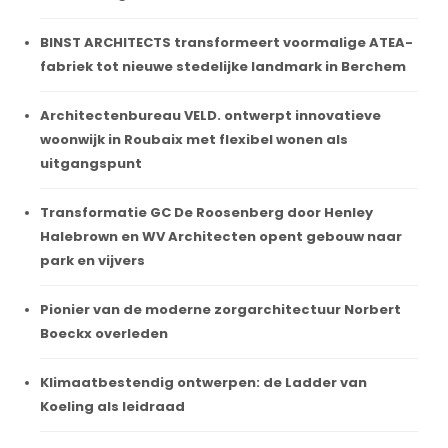
BINST ARCHITECTS transformeert voormalige ATEA-
fabriek tot nieuwe stedelijke landmark in Berchem
Architectenbureau VELD. ontwerpt innovatieve
woonwijk in Roubaix met flexibel wonen als
uitgangspunt
Transformatie GC De Roosenberg door Henley
Halebrown en WV Architecten opent gebouw naar
park en vijvers
Pionier van de moderne zorgarchitectuur Norbert
Boeckx overleden
Klimaatbestendig ontwerpen: de Ladder van
Koeling als leidraad