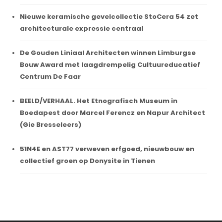
Nieuwe keramische gevelcollectie StoCera 54 zet
architecturale expressie centraal
De Gouden Liniaal Architecten winnen Limburgse
Bouw Award met laagdrempelig Cultuureducatief
Centrum De Faar
BEELD/VERHAAL. Het Etnografisch Museum in
Boedapest door Marcel Ferencz en Napur Architect
(Gie Bresseleers)
51N4E en AST77 verweven erfgoed, nieuwbouw en
collectief groen op Donysite in Tienen