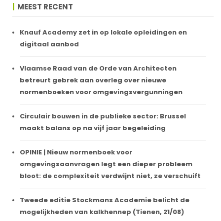
MEEST RECENT
Knauf Academy zet in op lokale opleidingen en
digitaal aanbod
Vlaamse Raad van de Orde van Architecten
betreurt gebrek aan overleg over nieuwe
normenboeken voor omgevingsvergunningen
Circulair bouwen in de publieke sector: Brussel
maakt balans op na vijf jaar begeleiding
OPINIE | Nieuw normenboek voor
omgevingsaanvragen legt een dieper probleem
bloot: de complexiteit verdwijnt niet, ze verschuift
Tweede editie Stockmans Academie belicht de
mogelijkheden van kalkhennep (Tienen, 21/08)