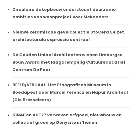
Circulaire dakopbouw ondersteunt duurzame
ambities van woonproject voor Mekanders
Nieuwe keramische gevelcollectie StoCera 54 zet
architecturale expressie centraal
De Gouden Liniaal Architecten winnen Limburgse
Bouw Award met laagdrempelig Cultuureducatief
Centrum De Faar
BEELD/VERHAAL. Het Etnografisch Museum in
Boedapest door Marcel Ferencz en Napur Architect
(Gie Bresseleers)
51N4E en AST77 verweven erfgoed, nieuwbouw en
collectief groen op Donysite in Tienen