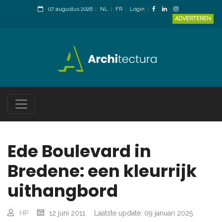
07 augustus 2026
NL
FR
Login
ADVERTEREN
Ede Boulevard in
Bredene: een kleurrijk
uithangbord
HP
12 juni 2011
Laatste update: 09 januari 2025