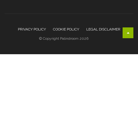
PRIVACY POLICY
COOKIE POLICY
LEGAL DISCLAIMER
© Copyright Palindroom 2026