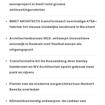
woonproject in Gent rond groene
ontmoetingsruimtes
BINST ARCHITECTS transformeert voormalige ATEA-
fabriek tot nieuwe stedelijke landmark in Berchem
Architectenbureau VELD. ontwerpt innovatieve
woonwijk in Roubaix met flexibel wonen als
uitgangspunt
Transformatie GC De Roosenberg door Henley
Halebrown en WV Architecten opent gebouw naar
park en vijvers
Pionier van de moderne zorgarchitectuur Norbert
Boeckx overleden
Klimaatbestendig ontwerpen: de Ladder van