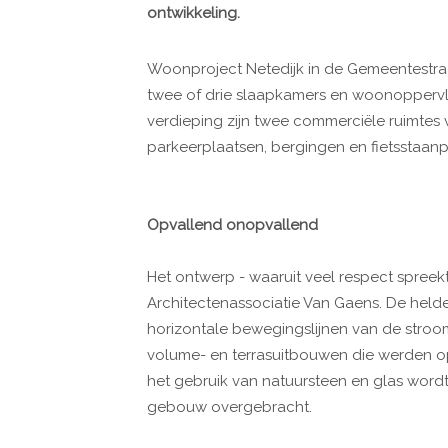
ontwikkeling.
Woonproject Netedijk in de Gemeentestraa
twee of drie slaapkamers en woonoppervlak
verdieping zijn twee commerciële ruimtes
parkeerplaatsen, bergingen en fietsstaanp
Opvallend onopvallend
Het ontwerp - waaruit veel respect spreek
Architectenassociatie Van Gaens. De held
horizontale bewegingslijnen van de stroom
volume- en terrasuitbouwen die werden o
het gebruik van natuursteen en glas word
gebouw overgebracht.