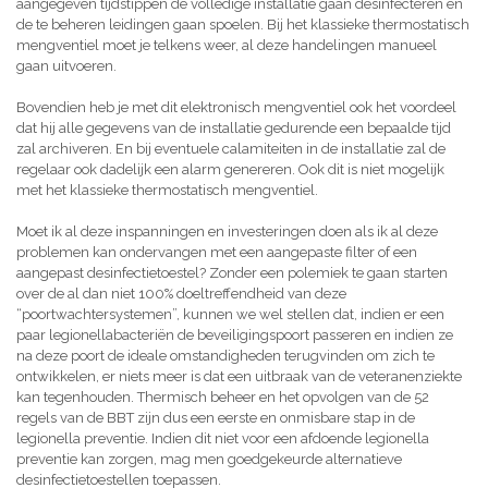
aangegeven tijdstippen de volledige installatie gaan desinfecteren en
de te beheren leidingen gaan spoelen. Bij het klassieke thermostatisch
mengventiel moet je telkens weer, al deze handelingen manueel
gaan uitvoeren.
Bovendien heb je met dit elektronisch mengventiel ook het voordeel
dat hij alle gegevens van de installatie gedurende een bepaalde tijd
zal archiveren. En bij eventuele calamiteiten in de installatie zal de
regelaar ook dadelijk een alarm genereren. Ook dit is niet mogelijk
met het klassieke thermostatisch mengventiel.
Moet ik al deze inspanningen en investeringen doen als ik al deze
problemen kan ondervangen met een aangepaste filter of een
aangepast desinfectietoestel? Zonder een polemiek te gaan starten
over de al dan niet 100% doeltreffendheid van deze
“poortwachtersystemen”, kunnen we wel stellen dat, indien er een
paar legionellabacteriën de beveiligingspoort passeren en indien ze
na deze poort de ideale omstandigheden terugvinden om zich te
ontwikkelen, er niets meer is dat een uitbraak van de veteranenziekte
kan tegenhouden. Thermisch beheer en het opvolgen van de 52
regels van de BBT zijn dus een eerste en onmisbare stap in de
legionella preventie. Indien dit niet voor een afdoende legionella
preventie kan zorgen, mag men goedgekeurde alternatieve
desinfectietoestellen toepassen.