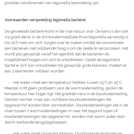
grootste risicobronnen van legionella besmetting zijn.
Voorwaarden verspreiding legionella bacterie
De gevreesde bacterie komt in de vrije natuur voor. De kans is dan ook
vrij groot dat er in de drinkwaterinstallatie thuis legionella aanwezig is.
Op zich niets om zich zorgen over te maken omdat de concentratie
aan bacteriën niet voldoende hoog is om de ziekte te veroorzaken. Het
wordt pas gevaarlijk vanaf het ogenblik dat de bacteriën de
mogelijkheid krijgen om zich te ontwikkelen. Opdat de legionella
bacterie zich kan ontwikkelen tot gevaarlijk grote kolonies, moeten er
aan 3 elementen voldaan worden:
- Het water moet een temperatuur hebben tussen 25°C en 45°C.
Meestal is dit geen probleem voor de warmwaterleiding, gezien de
temperatuur hier hoger ligt. Het grootste risico is de koudwaterleiding.
Denken we hier maar aan zichtbare koudwaterleidingen die
opgewarmd worden door zonnestralen, koudwaterleidingen die in de
vloer tussen 2 warmwaterleidingen in naar het tappunt lopen of
koudwaterleidingen die opgewarmd worden met warm water door
slecht werkende terugslagkleppen.
- Het water moet lange tijd stilstaan. Doodlopende leidingen en