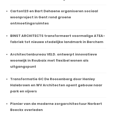
Carton123 en Bart Dehaene organiseren sociaal
woonproject in Gent rond groene
ontmoetingsruimtes
BINST ARCHITECTS transformeert voormalige ATEA-
fabriek tot nieuwe stedelijke landmark in Berchem
Architectenbureau VELD. ontwerpt innovatieve
woonwijk in Roubaix met flexibel wonen als
uitgangspunt
Transformatie GC De Roosenberg door Henley
Halebrown en WV Architecten opent gebouw naar
park en vijvers
Pionier van de moderne zorgarchitectuur Norbert
Boeckx overleden