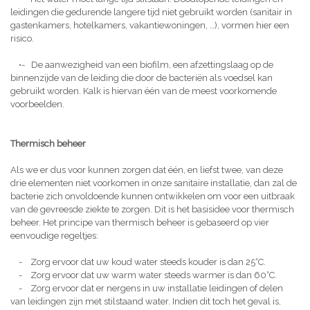
leidingen die gedurende langere tijd niet gebruikt worden (sanitair in
gastenkamers, hotelkamers, vakantiewoningen, …), vormen hier een
risico.
•- De aanwezigheid van een biofilm, een afzettingslaag op de
binnenzijde van de leiding die door de bacteriën als voedsel kan
gebruikt worden. Kalk is hiervan één van de meest voorkomende
voorbeelden.
Thermisch beheer
Als we er dus voor kunnen zorgen dat één, en liefst twee, van deze
drie elementen niet voorkomen in onze sanitaire installatie, dan zal de
bacterie zich onvoldoende kunnen ontwikkelen om voor een uitbraak
van de gevreesde ziekte te zorgen. Dit is het basisidee voor thermisch
beheer. Het principe van thermisch beheer is gebaseerd op vier
eenvoudige regeltjes:
- Zorg ervoor dat uw koud water steeds kouder is dan 25°C.
- Zorg ervoor dat uw warm water steeds warmer is dan 60°C.
- Zorg ervoor dat er nergens in uw installatie leidingen of delen
van leidingen zijn met stilstaand water. Indien dit toch het geval is,