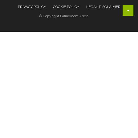
PRIVACY POLICY
COOKIE POLICY
LEGAL DISCLAIMER
© Copyright Palindroom 2026