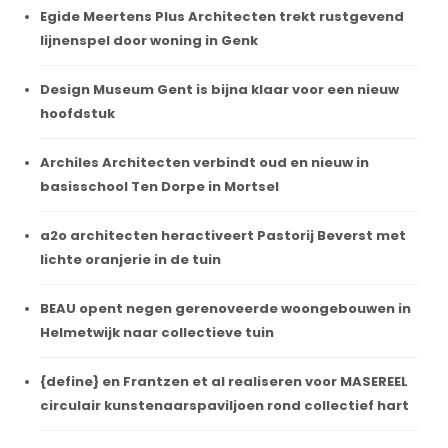
Egide Meertens Plus Architecten trekt rustgevend
lijnenspel door woning in Genk
Design Museum Gent is bijna klaar voor een nieuw
hoofdstuk
Archiles Architecten verbindt oud en nieuw in
basisschool Ten Dorpe in Mortsel
a2o architecten heractiveert Pastorij Beverst met
lichte oranjerie in de tuin
BEAU opent negen gerenoveerde woongebouwen in
Helmetwijk naar collectieve tuin
{define} en Frantzen et al realiseren voor MASEREEL
circulair kunstenaarspaviljoen rond collectief hart