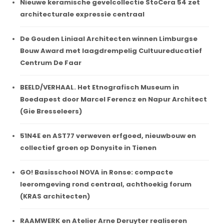
Nieuwe keramische gevelcollectie StoCera 54 zet
architecturale expressie centraal
De Gouden Liniaal Architecten winnen Limburgse
Bouw Award met laagdrempelig Cultuureducatief
Centrum De Faar
BEELD/VERHAAL. Het Etnografisch Museum in
Boedapest door Marcel Ferencz en Napur Architect
(Gie Bresseleers)
51N4E en AST77 verweven erfgoed, nieuwbouw en
collectief groen op Donysite in Tienen
GO! Basisschool NOVA in Ronse: compacte
leeromgeving rond centraal, achthoekig forum
(KRAS architecten)
RAAMWERK en Atelier Arne Deruyter realiseren