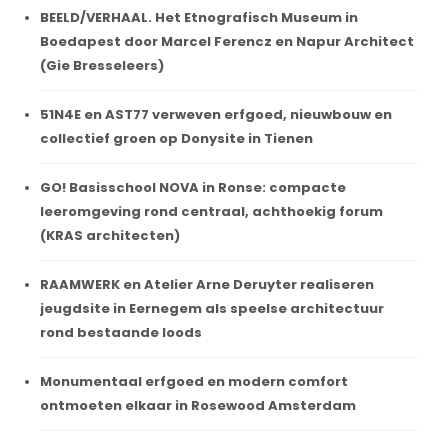
BEELD/VERHAAL. Het Etnografisch Museum in
Boedapest door Marcel Ferencz en Napur Architect
(Gie Bresseleers)
51N4E en AST77 verweven erfgoed, nieuwbouw en
collectief groen op Donysite in Tienen
GO! Basisschool NOVA in Ronse: compacte
leeromgeving rond centraal, achthoekig forum
(KRAS architecten)
RAAMWERK en Atelier Arne Deruyter realiseren
jeugdsite in Eernegem als speelse architectuur
rond bestaande loods
Monumentaal erfgoed en modern comfort
ontmoeten elkaar in Rosewood Amsterdam