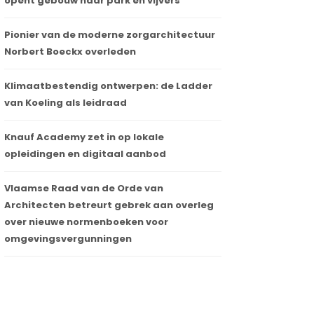
opent gebouw naar park en vijvers
Pionier van de moderne zorgarchitectuur
Norbert Boeckx overleden
Klimaatbestendig ontwerpen: de Ladder
van Koeling als leidraad
Knauf Academy zet in op lokale
opleidingen en digitaal aanbod
Vlaamse Raad van de Orde van
Architecten betreurt gebrek aan overleg
over nieuwe normenboeken voor
omgevingsvergunningen