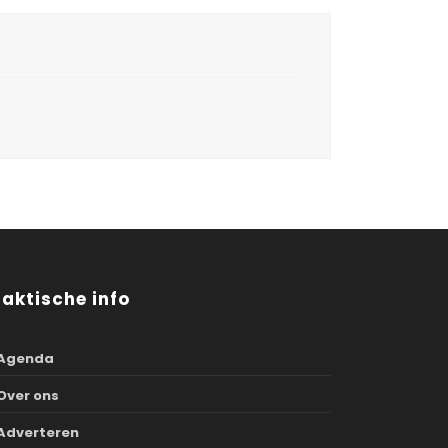
raktische info
Agenda
Over ons
Adverteren