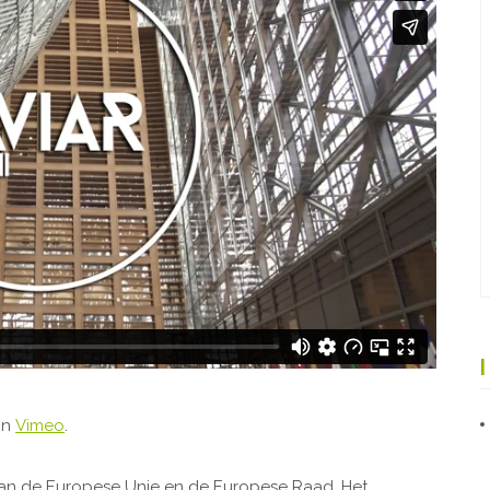
on
Vimeo
.
an de Europese Unie en de Europese Raad. Het