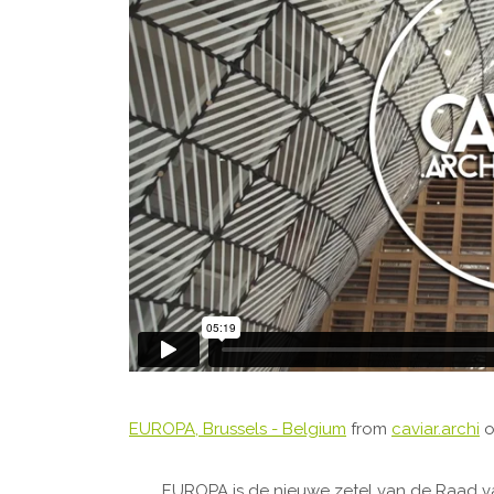
EUROPA, Brussels - Belgium
from
caviar.archi
EUROPA is de nieuwe zetel van de Raad v