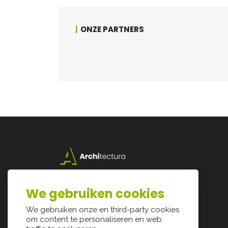
ONZE PARTNERS
Lazarijstraat 168
3500 Hasselt
We gebruiken cookies
info@architectura.be
We gebruiken onze en third-party cookies
om content te personaliseren en web