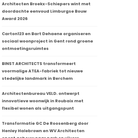
Architecten Broekx-Schiepers wint met
doordachte eenvoud Limburgse Bouw
Award 2026
Carton123 en Bart Dehaene organiseren
sociaal woonproject in Gent rond groene
ontmoetingsruimtes
BINST ARCHITECTS transformeert
voormalige ATEA-fabriek tot nieuwe
stedelijke landmark in Berchem
Architectenbureau VELD. ontwerpt
innovatieve woonwijk in Roubaix met
flexibel wonen als uitgangspunt
Transformatie GC De Roosenberg door
Henley Halebrown en WV Architecten