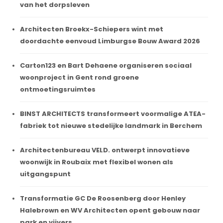
van het dorpsleven
Architecten Broekx-Schiepers wint met
doordachte eenvoud Limburgse Bouw Award 2026
Carton123 en Bart Dehaene organiseren sociaal
woonproject in Gent rond groene
ontmoetingsruimtes
BINST ARCHITECTS transformeert voormalige ATEA-
fabriek tot nieuwe stedelijke landmark in Berchem
Architectenbureau VELD. ontwerpt innovatieve
woonwijk in Roubaix met flexibel wonen als
uitgangspunt
Transformatie GC De Roosenberg door Henley
Halebrown en WV Architecten opent gebouw naar
park en vijvers