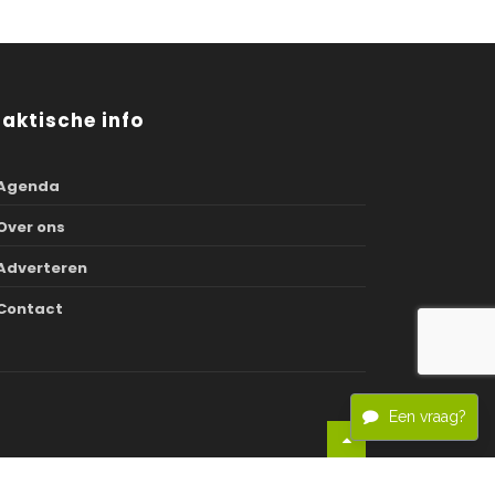
raktische info
Agenda
Over ons
Adverteren
Contact
Een vraag?