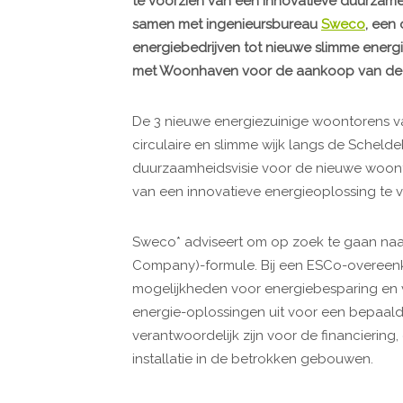
te voorzien van een innovatieve duurzame
samen met ingenieursbureau
Sweco
, een
energiebedrijven tot nieuwe slimme ener
met Woonhaven voor de aankoop van deze
De 3 nieuwe energiezuinige woontorens v
circulaire en slimme wijk langs de Schel
duurzaamheidsvisie voor de nieuwe woon
van een innovatieve energieoplossing te v
Sweco* adviseert om op zoek te gaan naa
Company)-formule. Bij een ESCo-overeenko
mogelijkheden voor energiebesparing en 
energie-oplossingen uit voor een bepaal
verantwoordelijk zijn voor de financierin
installatie in de betrokken gebouwen.