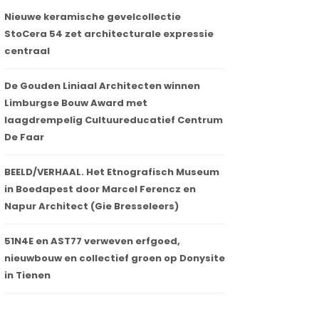
Nieuwe keramische gevelcollectie
StoCera 54 zet architecturale expressie
centraal
De Gouden Liniaal Architecten winnen
Limburgse Bouw Award met
laagdrempelig Cultuureducatief Centrum
De Faar
BEELD/VERHAAL. Het Etnografisch Museum
in Boedapest door Marcel Ferencz en
Napur Architect (Gie Bresseleers)
51N4E en AST77 verweven erfgoed,
nieuwbouw en collectief groen op Donysite
in Tienen