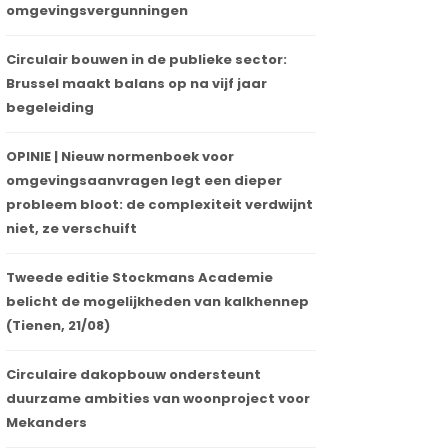
omgevingsvergunningen
Circulair bouwen in de publieke sector:
Brussel maakt balans op na vijf jaar
begeleiding
OPINIE | Nieuw normenboek voor
omgevingsaanvragen legt een dieper
probleem bloot: de complexiteit verdwijnt
niet, ze verschuift
Tweede editie Stockmans Academie
belicht de mogelijkheden van kalkhennep
(Tienen, 21/08)
Circulaire dakopbouw ondersteunt
duurzame ambities van woonproject voor
Mekanders