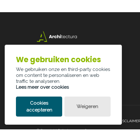
Lazarijstraat 168
3500 Hasselt
We gebruiken cookies
info@architectura.be
We gebruiken onze en third-party cookies
om content te personaliseren en web
traffic te analyseren.
Lees meer over cookies
Cookies
Weigeren
accepteren
PRIVACY POLICY
COOKIE POLICY
LEGAL DISCLAIME
© Copyright Palindroom 2026