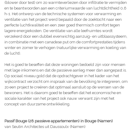
(blower door test) om zo warmteverliezen door infiltratie te vermijden
en te beantwoorden aan een criteriumwaarde van luchtdichtheid 0,6
h-1. Het ontwerp van de technische systemen voor verwarming en
ventilatie van het project werd bepaald door de zoektocht naar een
perfecte luchtkwaliteit en een zeer goed thermisch comfort tegen
lagere energiekosten. De ventilatie van alle leefruimtes wordt
verzekerd door een dubbel evenwichtig aanzuig- en uitblaassysteem,
in combinatie met een canadese put om de comfortprestaties tijdens
winter en zomer te verhogen (natuurlijke verwarming en koeling van
de lucht).
Het is goed te beseffen dat deze woningen bedoeld zijn voor mensen
met lage inkomens en dat de passieve aanleg meer dan aangepast is.
Op sociaal niveau gold dat de opdrachtgever in het kader van het
wijkcontract verzocht om inspraak van de bevolking te integreren, om
zo een project te creëren dat optimaal aansluit op de wensen van de
bewoners. Het is daarom goed te beseffen dat het economische en
sociale karakter van het project ook nauw verwant zijn met het
concept van duurzame ontwikkeling.
Passif Bouge (
28 passieve appartementen)
in Bouge (Namen)
van Seutin Architectes uit Daussoulx (Namen)