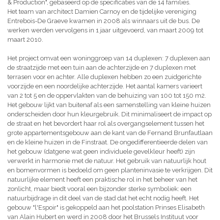
& Production", gebaseerd op de specificaties van de 14 families.
Het team van architect Damien Carnoy en de tijdelijke vereniging
Entrebois-De Graeve kwamen in 2008 als winnaars uit de bus. De
werken werden vervolgens in 1 jaar uitgevoerd, van maart 2009 tot
maart 2010.
Het project omvat een woninggroep van 14 duplexen: 7 duplexen aan
de straatzijde met een tuin aan de achterzijde en 7 duplexen met
terrasen voor en achter. Alle duplexen hebben zo een zuidgerichte
voorzijde en een noordelijke achterzijde. Het aantal kamers varieert
van 2 tot 5 en de oppervlakten van de behuizing van 100 tot 150 m2.
Het gebouw lijkt van buitenaf als een samenstelling van kleine huizen
onderscheiden door hun kleurgebruik. Dit minimaliseert de impact op
de straat en het bevordert haar rol als overgangselement tussen het
grote appartementsgebouw aan de kant van de Fernand Brunfautlaan
en de kleine huizen in de Finstraat. De ongedifferentieerde delen van
het gebouw (datgene wat geen individuele gevelkleur heeft) zijn
verwerkt in harmonie met de natuur. Het gebruik van natuurlijk hout
en bomenvormen is bedoeld om geen planteninvasie te verkrijgen. Dit
natuurlijke element heeft een praktische rol in het beheer van het
zonlicht, maar biedt vooral een bijzonder sterke symboliek: een
natuurbijdrage in dit deel van de stad dat het echt nodig heeft. Het
gebouw "l'Espoir" is gekoppeld aan het poolstation Prinses Elisabeth
van Alain Hubert en werd in 2008 door het Brussels Instituut voor