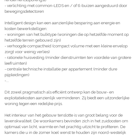
- verlichting met common-LEDS en / of tl-buizen aangestuurd door
bewegingsdetectoren
Intelligent design kan een aanzienlijke besparing aan energie en
kosten bewerkstelligen:
- woningen van het bulktype (woningen die op hetzelfde moment op
hetzelfde terrein gebouwd zijn)
- verhoogde compactheid (compact volume met een kleine envelop
zorgt voor weinig verlies)
- rationele huisvesting (minder dienstruimten ten voordele van grotere
leefruimten)
- centrale technische installatie per appartement (minder dure
pijpleidingen)
-...
Dit zowel pragmatisch als efficiënt ontwerp kan de bouw- en
exploitatiekosten aanzienlijk verminderen. Zij biedt een uitzonderlijke
woning tegen een redelijke prijs.
Het interieur van het gebouw tenslotte is van groot belang voor de
levenskwaliteit. De woonkamers bevinden zich in het zuidoosten om
optimaal van licht, warmte en het prachtig uitzicht te profiteren. De
kamers die u in de zomer koel wenst te houden zijn noord-westelijk