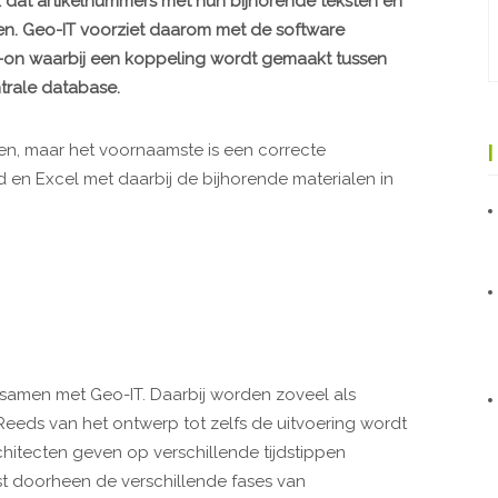
jk dat artikelnummers met hun bijhorende teksten en
n. Geo-IT voorziet daarom met de software
-on waarbij een koppeling wordt gemaakt tussen
trale database.
en, maar het voornaamste is een correcte
 en Excel met daarbij de bijhorende materialen in
f samen met Geo-IT. Daarbij worden zoveel als
Reeds van het ontwerp tot zelfs de uitvoering wordt
chitecten geven op verschillende tijdstippen
t doorheen de verschillende fases van