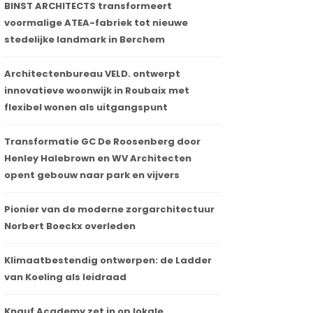
BINST ARCHITECTS transformeert
voormalige ATEA-fabriek tot nieuwe
stedelijke landmark in Berchem
Architectenbureau VELD. ontwerpt
innovatieve woonwijk in Roubaix met
flexibel wonen als uitgangspunt
Transformatie GC De Roosenberg door
Henley Halebrown en WV Architecten
opent gebouw naar park en vijvers
Pionier van de moderne zorgarchitectuur
Norbert Boeckx overleden
Klimaatbestendig ontwerpen: de Ladder
van Koeling als leidraad
Knauf Academy zet in op lokale