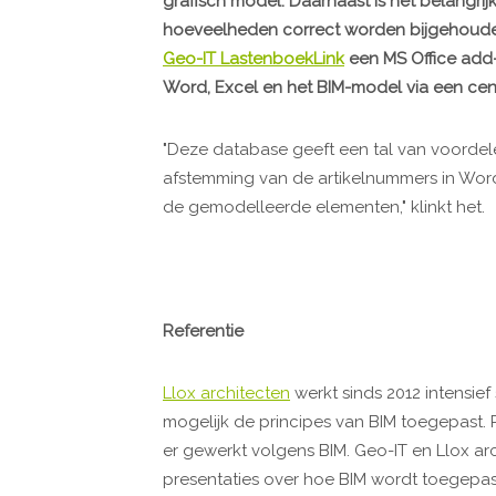
grafisch model. Daarnaast is het belangri
hoeveelheden correct worden bijgehoude
Geo-IT LastenboekLink
een MS Office add
Word, Excel en het BIM-model via een cen
"Deze database geeft een tal van voordel
afstemming van de artikelnummers in Word
de gemodelleerde elementen," klinkt het.
Referentie
Llox architecten
werkt sinds 2012 intensie
mogelijk de principes van BIM toegepast. 
er gewerkt volgens BIM. Geo-IT en Llox ar
presentaties over hoe BIM wordt toegepas