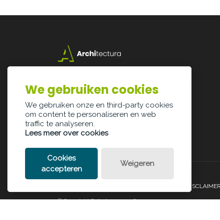
Lazarijstraat 168
3500 Hasselt
We gebruiken cookies
info@architectura.be
We gebruiken onze en third-party cookies
om content te personaliseren en web
traffic te analyseren.
Lees meer over cookies
Cookies
Weigeren
accepteren
PRIVACY POLICY
COOKIE POLICY
LEGAL DISCLAIME
© Copyright Palindroom 2026