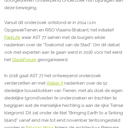
doorgedreven Ontwerpend Onderzoek hun bijdragen aan
deze beweging.
Vanuit dit onderzoek ontstond er in 2014 i.s.m.
OpgewekTienen en RISO Vlaams-Brabant, het initiatief
ParkLife
waar AST 77 samen met de burgers wilde
nadenken over de “Toekomst van de Stad”. Om dit debat
ook met experten aan te gaan werd in 2016 voor het eerst
het
StadsForum
georganiseerd.
In 2018 gaat AST 77 het
ontwerpend onderzoek
verderzetten en met
Atelier X
nadenken over de 52
stedelijke bouwblokken van Tienen, met als doel de eigen
stedelijke (grond)vesten te onderzoeken en trachten te
begrijpen wat de menselijke hechting is aan de rijke Tiense
kleigrond. Dit zal onder de titel “Bringing Earth to a Sinking
Island” vanaf eind mei tot eind november tentoongesteld
worden in
Palazzo Mora
tijdens de architectuur Biënnale