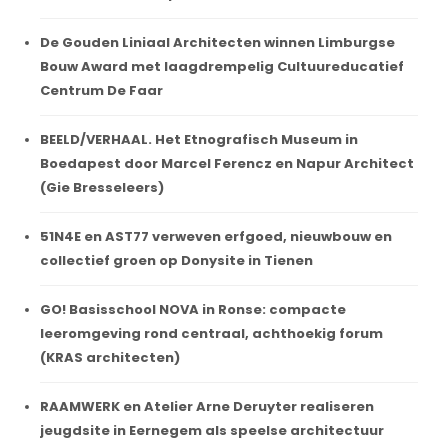
De Gouden Liniaal Architecten winnen Limburgse
Bouw Award met laagdrempelig Cultuureducatief
Centrum De Faar
BEELD/VERHAAL. Het Etnografisch Museum in
Boedapest door Marcel Ferencz en Napur Architect
(Gie Bresseleers)
51N4E en AST77 verweven erfgoed, nieuwbouw en
collectief groen op Donysite in Tienen
GO! Basisschool NOVA in Ronse: compacte
leeromgeving rond centraal, achthoekig forum
(KRAS architecten)
RAAMWERK en Atelier Arne Deruyter realiseren
jeugdsite in Eernegem als speelse architectuur