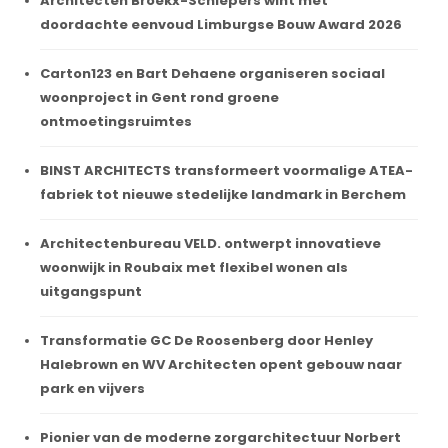
Architecten Broekx-Schiepers wint met
doordachte eenvoud Limburgse Bouw Award 2026
Carton123 en Bart Dehaene organiseren sociaal
woonproject in Gent rond groene
ontmoetingsruimtes
BINST ARCHITECTS transformeert voormalige ATEA-
fabriek tot nieuwe stedelijke landmark in Berchem
Architectenbureau VELD. ontwerpt innovatieve
woonwijk in Roubaix met flexibel wonen als
uitgangspunt
Transformatie GC De Roosenberg door Henley
Halebrown en WV Architecten opent gebouw naar
park en vijvers
Pionier van de moderne zorgarchitectuur Norbert