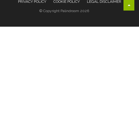
PRIVACY POLICY
COOKIE POLICY
LEGAL DISCLAIMER
© Copyright Palindroom 2026