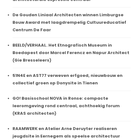
De Gouden Liniaal Architecten winnen Limburgse
Bouw Award met laagdrempelig Cultuureducatief
Centrum De Faar
BEELD/VERHAAL. Het Etnografisch Museum in
Boedapest door Marcel Ferencz en Napur Architect
(Gie Bresseleers)
51N4E en AST77 verweven erfgoed, nieuwbouw en
collectief groen op Donysite in Tienen
GO! Basisschool NOVA in Ronse: compacte
leeromgeving rond centraal, achthoekig forum
(KRAS architecten)
RAAMWERK en Atelier Arne Deruyter realiseren
jeugdsite in Eernegem als speelse architectuur