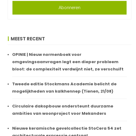
Abonneren
MEEST RECENT
OPINIE | Nieuw normenboek voor
omgevingsaanvragen legt een dieper probleem
bloot: de complexiteit verdwijnt niet, ze verschuift
Tweede editie Stockmans Academie belicht de
mogelijkheden van kalkhennep (Tienen, 21/08)
Circulaire dakopbouw ondersteunt duurzame
ambities van woonproject voor Mekanders
Nieuwe keramische gevelcollectie StoCera 54 zet
architecturale expressie centraal