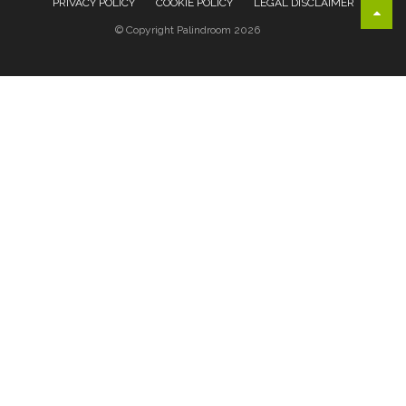
PRIVACY POLICY
COOKIE POLICY
LEGAL DISCLAIMER
© Copyright Palindroom 2026